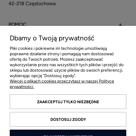
42-218 Częstochowa
POMOC
Dbamy o Twoją prywatność
MOJE KONTO
Pliki cookies i pokrewne im technologie umożliwiają
poprawne działanie strony i pomagają nam dostosować
PŁATNOŚCI I DOSTAWA
ofertę do Twoich potrzeb. Możesz zaakceptować
wykorzystanie przez nas wszystkich tych plików i przejść do
sklepu lub dostosować użycie plików do swoich preferencji,
INFORMACJE
wybierając opcję "Dostosuj zgody".
Więcej o plikach cookies przeczytasz w naszej Polityce
prywatności.
O FIRMIE
ZAAKCEPTUJ TYLKO NIEZBĘDNE
DOSTOSUJ ZGODY