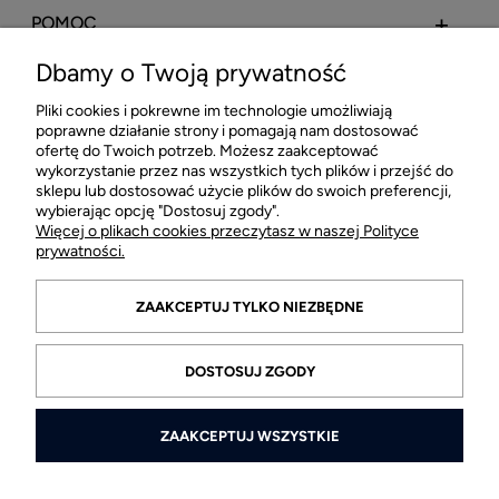
POMOC
Dbamy o Twoją prywatność
MOJE KONTO
Pliki cookies i pokrewne im technologie umożliwiają
poprawne działanie strony i pomagają nam dostosować
PŁATNOŚCI I DOSTAWA
ofertę do Twoich potrzeb. Możesz zaakceptować
wykorzystanie przez nas wszystkich tych plików i przejść do
sklepu lub dostosować użycie plików do swoich preferencji,
INFORMACJE
wybierając opcję "Dostosuj zgody".
Więcej o plikach cookies przeczytasz w naszej Polityce
prywatności.
O FIRMIE
ZAAKCEPTUJ TYLKO NIEZBĘDNE
DOSTOSUJ ZGODY
ZAAKCEPTUJ WSZYSTKIE
© 2026 ksantos.pl. Wszelkie prawa zastrzeżone.