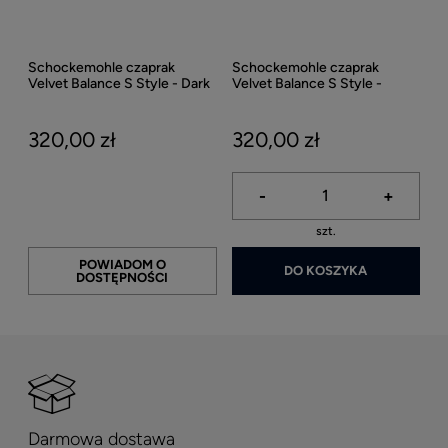
Schockemohle czaprak
Schockemohle czaprak
Velvet Balance S Style - Dark
Velvet Balance S Style -
Navy
Cardamom II
320,00 zł
320,00 zł
-
+
szt.
POWIADOM O
DO KOSZYKA
DOSTĘPNOŚCI
Darmowa dostawa