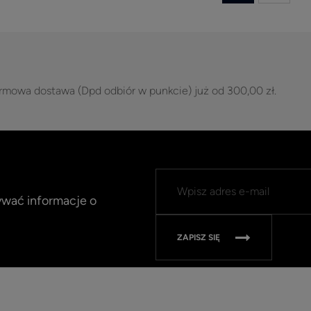
rmowa dostawa (Dpd odbiór w punkcie) już od 300,00 zł.
mywać informacje o
ZAPISZ SIĘ