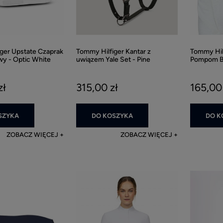
ger Upstate Czaprak
Tommy Hilfiger Kantar z
Tommy Hil
y - Optic White
uwiązem Yale Set - Pine
Pompom Be
zł
315,00 zł
165,00 
SZYKA
DO KOSZYKA
DO K
ZOBACZ WIĘCEJ
ZOBACZ WIĘCEJ