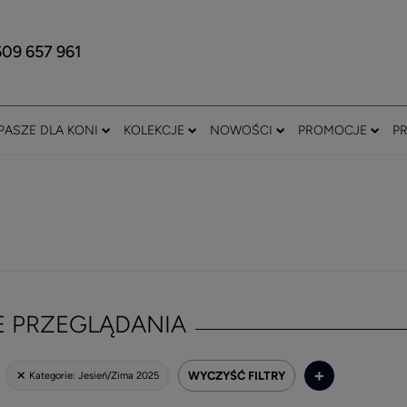
609 657 961
PASZE DLA KONI
KOLEKCJE
NOWOŚCI
PROMOCJE
P
E PRZEGLĄDANIA
+
WYCZYŚĆ FILTRY
Kategorie:
Jesień/Zima 2025