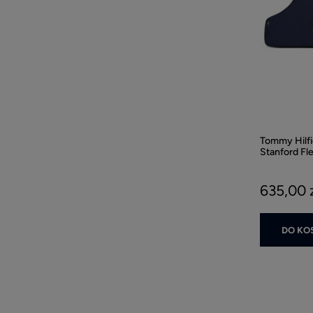
Tommy Hilfi
Stanford Fl
Sky
635,00 
DO KO