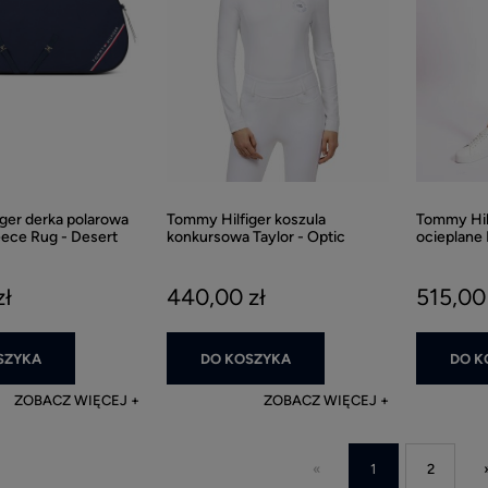
ger derka polarowa
Tommy Hilfiger koszula
Tommy Hilf
eece Rug - Desert
konkursowa Taylor - Optic
ocieplane 
White
- Black
zł
440,00 zł
515,00 
SZYKA
DO KOSZYKA
DO K
ZOBACZ WIĘCEJ
ZOBACZ WIĘCEJ
«
1
2