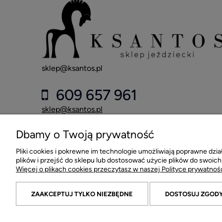
sklep@ksantos.pl
609 657 961
sklep@ksantos.pl
Dbamy o Twoją prywatność
Sklep Jeździecki KSANTOS
al. Jana Pawła II 84A
Pliki cookies i pokrewne im technologie umożliwiają poprawne dz
42-218 Częstochowa
plików i przejść do sklepu lub dostosować użycie plików do swoich
Więcej o plikach cookies przeczytasz w naszej Polityce prywatnośc
ZAAKCEPTUJ TYLKO NIEZBĘDNE
DOSTOSUJ ZGOD
© 2026 ksantos.pl. Wszelkie prawa zastrzeżone.