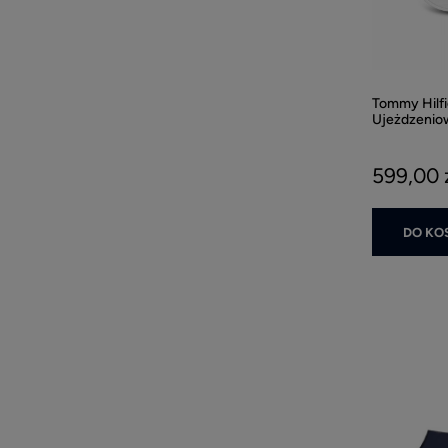
Tommy Hilfi
Ujeżdzeniow
599,00 
DO KO