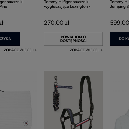
ger nauszniki
Tommy Hilfiger nauszniki
Tommy Hil
Pine
wygłuszające Lexington -
Jumping S
Desert Sky
Desert Sk
zł
270,00 zł
599,00
POWIADOM O
SZYKA
DO K
DOSTĘPNOŚCI
ZOBACZ WIĘCEJ
ZOBACZ WIĘCEJ