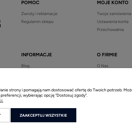
POMOC
MOJE KONTO
Zwroty i reklamacje
Twoje zamówienia
Regulamin sklepu
Ustawienia konta
Przechowalnia
INFORMACJE
O FIRMIE
Blog
O Nas
Newsletter
Kontakt
Regulaminy
Polityka prywatności
iałanie strony i pomagają nam dostosować ofertę do Twoich potrzeb. M
 preferencji, wybierając opcję "Dostosuj zgody".
i.
Y
ZAAKCEPTUJ WSZYSTKIE