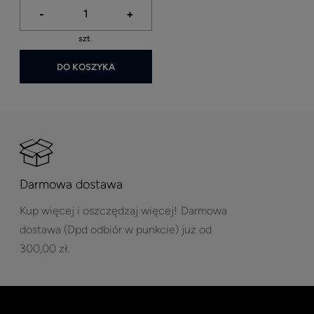
-
+
szt.
DO KOSZYKA
Darmowa dostawa
Kup więcej i oszczędzaj więcej!
Darmowa
dostawa (Dpd odbiór w punkcie) już od
300,00 zł.