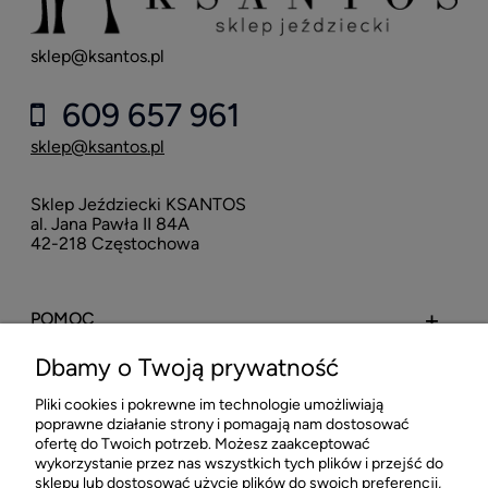
sklep@ksantos.pl
609 657 961
sklep@ksantos.pl
Sklep Jeździecki KSANTOS
al. Jana Pawła II 84A
42-218 Częstochowa
POMOC
Dbamy o Twoją prywatność
MOJE KONTO
Pliki cookies i pokrewne im technologie umożliwiają
poprawne działanie strony i pomagają nam dostosować
PŁATNOŚCI I DOSTAWA
ofertę do Twoich potrzeb. Możesz zaakceptować
wykorzystanie przez nas wszystkich tych plików i przejść do
sklepu lub dostosować użycie plików do swoich preferencji,