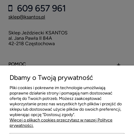
609 657 961
sklep@ksantos.pl
Sklep Jeździecki KSANTOS
al. Jana Pawła II 84A
42-218 Częstochowa
POMOC
Dbamy o Twoją prywatność
MOJE KONTO
Pliki cookies i pokrewne im technologie umożliwiają
poprawne działanie strony i pomagają nam dostosować
PŁATNOŚCI I DOSTAWA
ofertę do Twoich potrzeb. Możesz zaakceptować
wykorzystanie przez nas wszystkich tych plików i przejść do
sklepu lub dostosować użycie plików do swoich preferencji,
INFORMACJE
wybierając opcję "Dostosuj zgody".
Więcej o plikach cookies przeczytasz w naszej Polityce
prywatności.
O FIRMIE