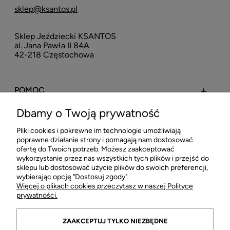
sklep@ksantos.pl
Sklep Jeździecki KSANTOS
al. Jana Pawła II 84A
42-218 Częstochowa
POMOC
Dbamy o Twoją prywatność
MOJE KONTO
Pliki cookies i pokrewne im technologie umożliwiają
poprawne działanie strony i pomagają nam dostosować
PŁATNOŚCI I DOSTAWA
ofertę do Twoich potrzeb. Możesz zaakceptować
wykorzystanie przez nas wszystkich tych plików i przejść do
sklepu lub dostosować użycie plików do swoich preferencji,
INFORMACJE
wybierając opcję "Dostosuj zgody".
Więcej o plikach cookies przeczytasz w naszej Polityce
prywatności.
O FIRMIE
ZAAKCEPTUJ TYLKO NIEZBĘDNE