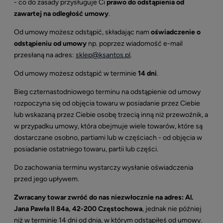
- co do zasady przysługuje Ci
prawo do odstąpienia od
zawartej na odległość umowy
.
Od umowy możesz odstąpić, składając nam
oświadczenie o
odstąpieniu od umowy
np. poprzez wiadomość e-mail
przesłaną na adres:
sklep@ksantos.pl
.
Od umowy możesz odstąpić w terminie
14 dni
.
Bieg czternastodniowego terminu na odstąpienie od umowy
rozpoczyna się od objęcia towaru w posiadanie przez Ciebie
lub wskazaną przez Ciebie osobę trzecią inną niż przewoźnik, a
w przypadku umowy, która obejmuje wiele towarów, które są
dostarczane osobno, partiami lub w częściach - od objęcia w
posiadanie ostatniego towaru, partii lub części.
Do zachowania terminu wystarczy wysłanie oświadczenia
przed jego upływem.
Zwracany towar zwróć do nas niezwłocznie na adres: Al.
Jana Pawła II 84a, 42-200 Częstochowa
, jednak nie później
niż w terminie 14 dni od dnia, w którym odstąpiłeś od umowy.