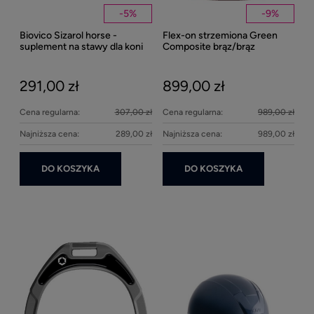
-
5
%
-
9
%
Biovico Sizarol horse -
Flex-on strzemiona Green
Kent
suplement na stawy dla koni
Composite brąz/brąz
Well
2000ml
Bei
291,00 zł
899,00 zł
27
Cena regularna:
307,00 zł
Cena regularna:
989,00 zł
Najniższa cena:
289,00 zł
Najniższa cena:
989,00 zł
DO KOSZYKA
DO KOSZYKA
Ke
1