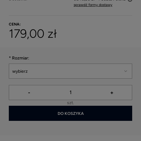
sprawdź formy dostawy
Cena nie zawiera ewentualnych kosztów płatności
CENA:
179,00 zł
*
Rozmiar:
-
+
szt.
DO KOSZYKA
*
- Pole wymagane