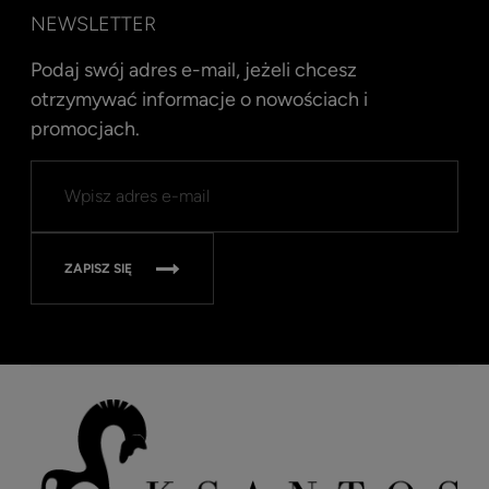
NEWSLETTER
Podaj swój adres e-mail, jeżeli chcesz
otrzymywać informacje o nowościach i
promocjach.
Kent
Well
Nav
315
ZAPISZ SIĘ