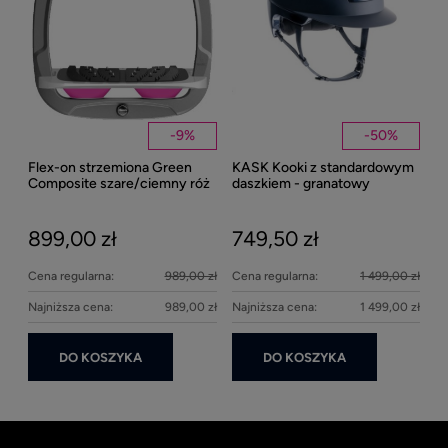
Kent
Well
-
9
%
-
50
%
Flex-on strzemiona Green
KASK Kooki z standardowym
27
Composite szare/ciemny róż
daszkiem - granatowy
matowy
899,00 zł
749,50 zł
Cena regularna:
989,00 zł
Cena regularna:
1 499,00 zł
Najniższa cena:
989,00 zł
Najniższa cena:
1 499,00 zł
DO KOSZYKA
DO KOSZYKA