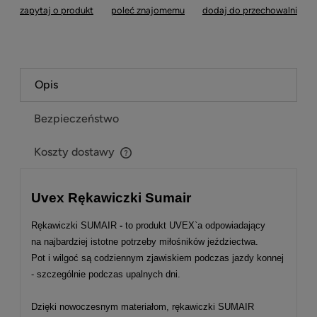
zapytaj o produkt
poleć znajomemu
dodaj do przechowalni
Opis
Bezpieczeństwo
Koszty dostawy
Cena nie zawiera ewentualnych kosztów płatności
Uvex Rękawiczki Sumair
Rękawiczki SUMAIR
-
to produkt UVEX`a odpowiadający
na najbardziej istotne potrzeby miłośników jeździectwa.
Pot i wilgoć
są codziennym zjawiskiem podczas jazdy konnej
- szczególnie podczas upalnych dni.
Dzięki nowoczesnym materiałom, rękawiczki SUMAIR