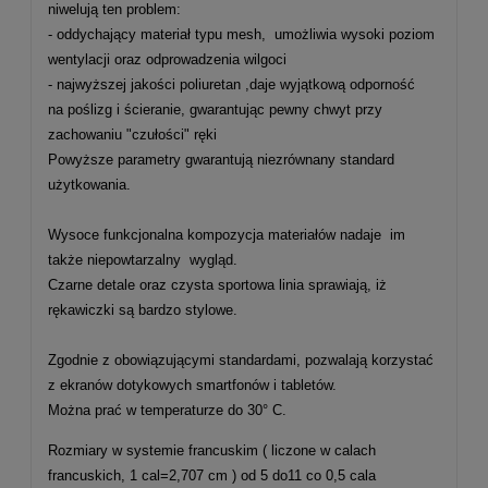
niwelują ten problem:
- oddychający materiał typu mesh, umożliwia wysoki poziom
wentylacji oraz odprowadzenia wilgoci
- najwyższej jakości poliuretan ,daje wyjątkową odporność
na poślizg i ścieranie, gwarantując pewny chwyt przy
zachowaniu "czułości" ręki
Powyższe parametry gwarantują niezrównany standard
użytkowania.
Wysoce funkcjonalna kompozycja materiałów nadaje im
także niepowtarzalny wygląd.
Czarne detale oraz czysta sportowa linia sprawiają, iż
rękawiczki są bardzo stylowe.
Zgodnie z obowiązującymi standardami, pozwalają korzystać
z ekranów dotykowych smartfonów i tabletów.
Można prać w temperaturze do 30° C.
Rozmiary w systemie francuskim ( liczone w calach
francuskich, 1 cal=2,707 cm ) od 5 do11 co 0,5 cala