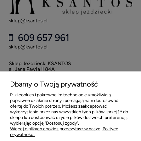
sklep@ksantos.pl
609 657 961
sklep@ksantos.pl
Sklep Jeździecki KSANTOS
Eska
al. Jana Pawła II 84A
neo
42-218 Częstochowa
Dbamy o Twoją prywatność
16
Pliki cookies i pokrewne im technologie umożliwiają
POMOC
poprawne działanie strony i pomagają nam dostosować
ofertę do Twoich potrzeb. Możesz zaakceptować
wykorzystanie przez nas wszystkich tych plików i przejść do
MOJE KONTO
sklepu lub dostosować użycie plików do swoich preferencji,
wybierając opcję "Dostosuj zgody".
Więcej o plikach cookies przeczytasz w naszej Polityce
PŁATNOŚCI I DOSTAWA
prywatności.