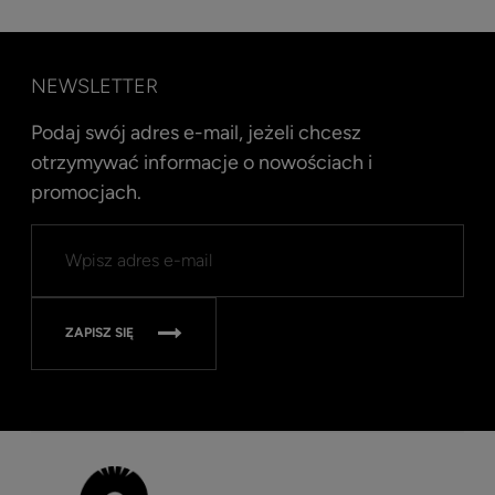
NEWSLETTER
Podaj swój adres e-mail, jeżeli chcesz
otrzymywać informacje o nowościach i
promocjach.
Kent
Well
Nav
315
ZAPISZ SIĘ