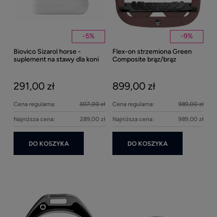
-
5
%
-
9
%
Biovico Sizarol horse -
Flex-on strzemiona Green
Kent
suplement na stawy dla koni
Composite brąz/brąz
Well
2000ml
Bei
291,00 zł
899,00 zł
27
Cena regularna:
307,00 zł
Cena regularna:
989,00 zł
Najniższa cena:
289,00 zł
Najniższa cena:
989,00 zł
DO KOSZYKA
DO KOSZYKA
Ke