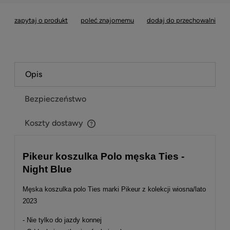
zapytaj o produkt
poleć znajomemu
dodaj do przechowalni
Opis
Bezpieczeństwo
Koszty dostawy
Cena nie zawiera ewentualnych kosztów płatności
Pikeur koszulka Polo męska Ties -
Night Blue
Męska koszulka polo Ties marki Pikeur z kolekcji wiosna/lato
2023
- Nie tylko do jazdy konnej