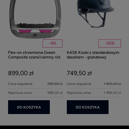
Kent
Well
-
9
%
-
50
%
Flex-on strzemiona Green
KASK Kooki z standardowym
27
Composite szare/ciemny róż
daszkiem - granatowy
matowy
899,00 zł
749,50 zł
Cena regularna:
989,00 zł
Cena regularna:
1 499,00 zł
Najniższa cena:
989,00 zł
Najniższa cena:
1 499,00 zł
DO KOSZYKA
DO KOSZYKA