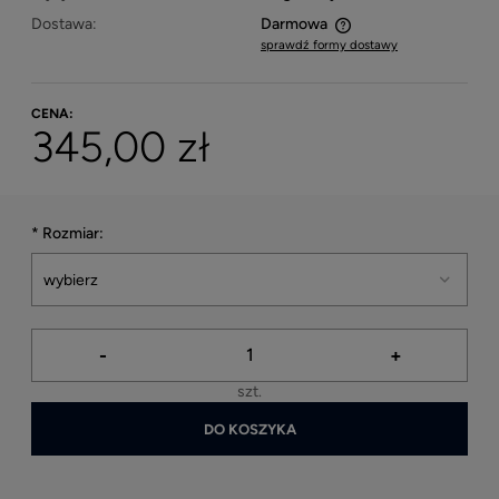
Dostawa:
Darmowa
sprawdź formy dostawy
Cena nie zawiera ewentualnych kosztów płatności
CENA:
345,00 zł
*
Rozmiar:
-
+
szt.
DO KOSZYKA
*
- Pole wymagane