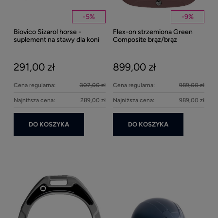
-
5
%
-
9
%
Biovico Sizarol horse -
Flex-on strzemiona Green
Kent
suplement na stawy dla koni
Composite brąz/brąz
Well
2000ml
Bei
291,00 zł
899,00 zł
27
Cena regularna:
307,00 zł
Cena regularna:
989,00 zł
Najniższa cena:
289,00 zł
Najniższa cena:
989,00 zł
DO KOSZYKA
DO KOSZYKA
Ke
1