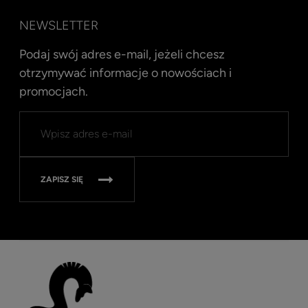
NEWSLETTER
Podaj swój adres e-mail, jeżeli chcesz
otrzymywać informacje o nowościach i
promocjach.
Kent
Well
Nav
315
ZAPISZ SIĘ