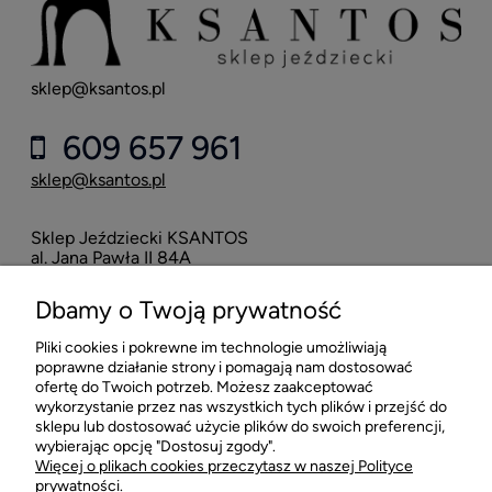
sklep@ksantos.pl
609 657 961
sklep@ksantos.pl
Sklep Jeździecki KSANTOS
Eska
al. Jana Pawła II 84A
neo
42-218 Częstochowa
Dbamy o Twoją prywatność
16
Pliki cookies i pokrewne im technologie umożliwiają
POMOC
poprawne działanie strony i pomagają nam dostosować
ofertę do Twoich potrzeb. Możesz zaakceptować
wykorzystanie przez nas wszystkich tych plików i przejść do
MOJE KONTO
sklepu lub dostosować użycie plików do swoich preferencji,
wybierając opcję "Dostosuj zgody".
Więcej o plikach cookies przeczytasz w naszej Polityce
PŁATNOŚCI I DOSTAWA
prywatności.