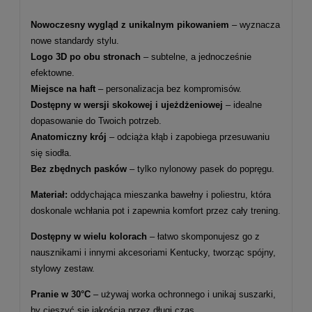
Nowoczesny wygląd z unikalnym pikowaniem
– wyznacza
nowe standardy stylu.
Logo 3D po obu stronach
– subtelne, a jednocześnie
efektowne.
Miejsce na haft
– personalizacja bez kompromisów.
Dostępny w wersji skokowej i ujeżdżeniowej
– idealne
dopasowanie do Twoich potrzeb.
Anatomiczny krój
– odciąża kłąb i zapobiega przesuwaniu
się siodła.
Bez zbędnych pasków
– tylko nylonowy pasek do popręgu.
Materiał:
oddychająca mieszanka bawełny i poliestru, która
doskonale wchłania pot i zapewnia komfort przez cały trening.
Dostępny w wielu kolorach
– łatwo skomponujesz go z
nausznikami i innymi akcesoriami Kentucky, tworząc spójny,
stylowy zestaw.
Pranie w 30°C
– używaj worka ochronnego i unikaj suszarki,
by cieszyć się jakością przez długi czas.