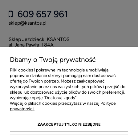
609 657 961
sklep@ksantos.pl
Sklep Jeździecki KSANTOS
Eska
al. Jana Pawła II 84A
neo
42-218 Częstochowa
Dbamy o Twoją prywatność
16
Pliki cookies i pokrewne im technologie umożliwiają
POMOC
poprawne działanie strony i pomagają nam dostosować
ofertę do Twoich potrzeb. Możesz zaakceptować
wykorzystanie przez nas wszystkich tych plików i przejść do
MOJE KONTO
sklepu lub dostosować użycie plików do swoich preferencji,
wybierając opcję "Dostosuj zgody".
Więcej o plikach cookies przeczytasz w naszej Polityce
PŁATNOŚCI I DOSTAWA
prywatności.
INFORMACJE
ZAAKCEPTUJ TYLKO NIEZBĘDNE