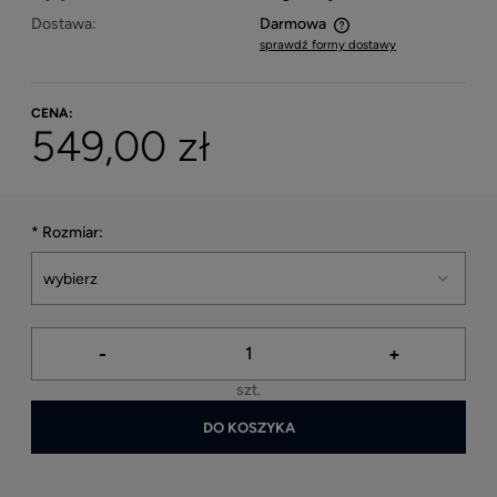
Dostawa:
Darmowa
sprawdź formy dostawy
Cena nie zawiera ewentualnych kosztów płatności
CENA:
549,00 zł
*
Rozmiar:
-
+
szt.
DO KOSZYKA
*
- Pole wymagane