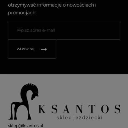
otrzymywać informacje o nowościach i
promocjach.
Kent
Well
Nav
315
ZAPISZ SIĘ
sklep@ksantos.pl