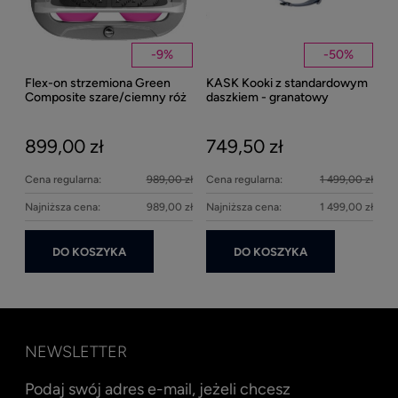
Kent
Well
-
9
%
-
50
%
Flex-on strzemiona Green
KASK Kooki z standardowym
27
Composite szare/ciemny róż
daszkiem - granatowy
matowy
899,00 zł
749,50 zł
Cena regularna:
989,00 zł
Cena regularna:
1 499,00 zł
Najniższa cena:
989,00 zł
Najniższa cena:
1 499,00 zł
DO KOSZYKA
DO KOSZYKA
NEWSLETTER
Podaj swój adres e-mail, jeżeli chcesz