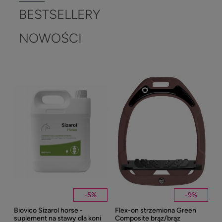
BESTSELLERY
NOWOŚCI
-
5
%
-
9
%
Biovico Sizarol horse -
Flex-on strzemiona Green
Kent
suplement na stawy dla koni
Composite brąz/brąz
Well