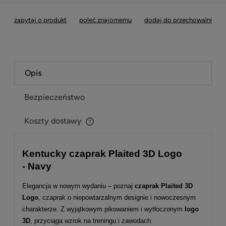
zapytaj o produkt
poleć znajomemu
dodaj do przechowalni
Opis
Bezpieczeństwo
Koszty dostawy
Cena nie zawiera ewentualnych kosztów płatności
Kentucky czaprak Plaited 3D Logo
- Navy
Elegancja w nowym wydaniu – poznaj
czaprak Plaited 3D
Logo
, czaprak o niepowtarzalnym designie i nowoczesnym
charakterze. Z wyjątkowym pikowaniem i wytłoczonym
logo
3D
, przyciąga wzrok na treningu i zawodach.