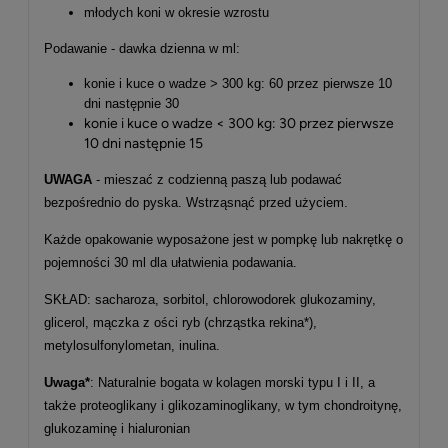
młodych koni w okresie wzrostu
Podawanie - dawka dzienna w ml:
konie i kuce o wadze > 300 kg: 60 przez pierwsze 10
dni następnie 30
konie i kuce o wadze < 300 kg: 30 przez pierwsze
10 dni następnie 15
UWAGA
- mieszać z codzienną paszą lub podawać
bezpośrednio do pyska.
Wstrząsnąć przed użyciem.
Każde opakowanie wyposażone jest w pompkę lub nakrętkę o
pojemności 30 ml dla ułatwienia podawania.
SKŁAD: sacharoza, sorbitol, chlorowodorek glukozaminy,
glicerol, mączka z ości ryb (chrząstka rekina*),
metylosulfonylometan, inulina.
Uwaga*
: Naturalnie bogata w kolagen morski typu I i II, a
także proteoglikany i glikozaminoglikany, w tym chondroitynę,
glukozaminę i hialuronian