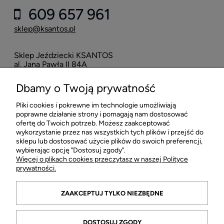
609 657 961
sklep@ksantos.pl
Sklep Jeździecki KSANTOS
Eska
al. Jana Pawła II 84A
neo
42-218 Częstochowa
Dbamy o Twoją prywatność
16
Pliki cookies i pokrewne im technologie umożliwiają
POMOC
poprawne działanie strony i pomagają nam dostosować
ofertę do Twoich potrzeb. Możesz zaakceptować
wykorzystanie przez nas wszystkich tych plików i przejść do
MOJE KONTO
sklepu lub dostosować użycie plików do swoich preferencji,
wybierając opcję "Dostosuj zgody".
Więcej o plikach cookies przeczytasz w naszej Polityce
PŁATNOŚCI I DOSTAWA
prywatności.
INFORMACJE
ZAAKCEPTUJ TYLKO NIEZBĘDNE
O FIRMIE
DOSTOSUJ ZGODY