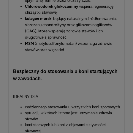
optymalnej formie przez dłuższy czas.
Chlorowodorek glukozaminy
wspiera regenerację
chrząstki stawowej
kolagen morsk
i będący naturalnym źródłem wapnia,
siarczanu chondroityny oraz glikozaminoglikanów
(GAG), które wspierają zdrowie stawów i ich
długotrwałą sprawność
MSM
(metylosulfonylometan) wspomaga zdrowie
stawów oraz więzadeł
Bezpieczny do stosowania u koni startujących
w zawodach
.
IDEALNY DLA:
codziennego stosowania u wszystkich koni sportowych
sytuacji, w których istotne jest utrzymanie zdrowia
stawów
koni starszych lub koni z objawami sztywności
stawowej