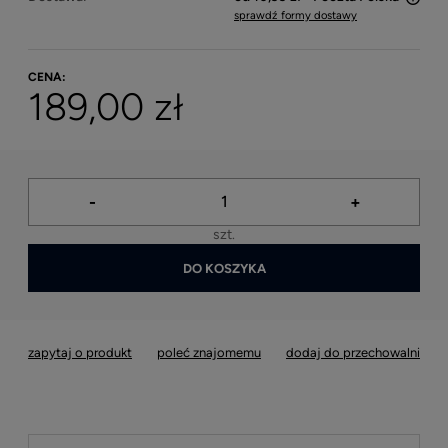
sprawdź formy dostawy
Cena nie zawiera ewentualnych kosztów płatności
CENA:
189,00 zł
-
+
szt.
DO KOSZYKA
zapytaj o produkt
poleć znajomemu
dodaj do przechowalni