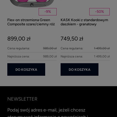
Kent
Well
-
9
%
-
50
%
Flex-on strzemiona Green
KASK Kooki z standardowym
27
Composite szare/ciemny róż
daszkiem - granatowy
matowy
899,00 zł
749,50 zł
Cena regularna:
989,00 zł
Cena regularna:
1 499,00 zł
Najniższa cena:
989,00 zł
Najniższa cena:
1 499,00 zł
DO KOSZYKA
DO KOSZYKA
NEWSLETTER
Podaj swój adres e-mail, jeżeli chcesz