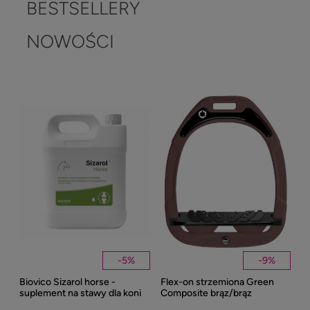
BESTSELLERY
NOWOŚCI
-
5
%
-
9
%
Biovico Sizarol horse -
Flex-on strzemiona Green
Kent
suplement na stawy dla koni
Composite brąz/brąz
Well
2000ml
Bei