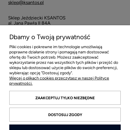
sklep@ksantos.pl
Sklep Jeździecki KSANTOS
Eska
al. Jana Pawła II 84A
neo
42-218 Częstochowa
Dbamy o Twoją prywatność
16
Pliki cookies i pokrewne im technologie umożliwiają
POMOC
poprawne działanie strony i pomagają nam dostosować
ofertę do Twoich potrzeb. Możesz zaakceptować
wykorzystanie przez nas wszystkich tych plików i przejść do
MOJE KONTO
sklepu lub dostosować użycie plików do swoich preferencji,
wybierając opcję "Dostosuj zgody".
Więcej o plikach cookies przeczytasz w naszej Polityce
PŁATNOŚCI I DOSTAWA
prywatności.
INFORMACJE
ZAAKCEPTUJ TYLKO NIEZBĘDNE
O FIRMIE
DOSTOSUJ ZGODY