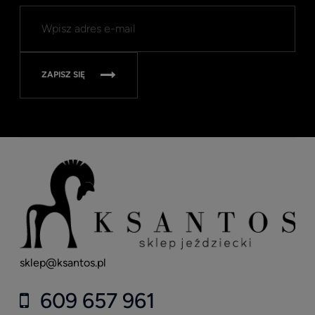
Kent
Well
Nav
315
ZAPISZ SIĘ
sklep@ksantos.pl
609 657 961