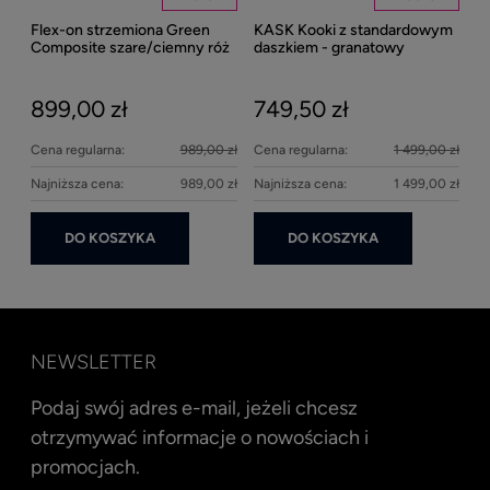
Flex-on strzemiona Green
KASK Kooki z standardowym
27
Composite szare/ciemny róż
daszkiem - granatowy
matowy
899,00 zł
749,50 zł
Cena regularna:
989,00 zł
Cena regularna:
1 499,00 zł
Najniższa cena:
989,00 zł
Najniższa cena:
1 499,00 zł
DO KOSZYKA
DO KOSZYKA
NEWSLETTER
Podaj swój adres e-mail, jeżeli chcesz
otrzymywać informacje o nowościach i
promocjach.