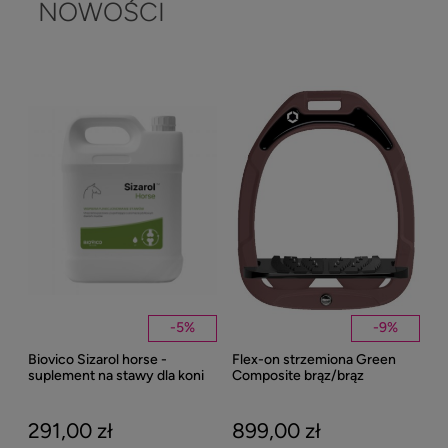
NOWOŚCI
-
5
%
-
9
%
Biovico Sizarol horse -
Flex-on strzemiona Green
Kent
suplement na stawy dla koni
Composite brąz/brąz
Well
2000ml
Bei
291,00 zł
899,00 zł
27