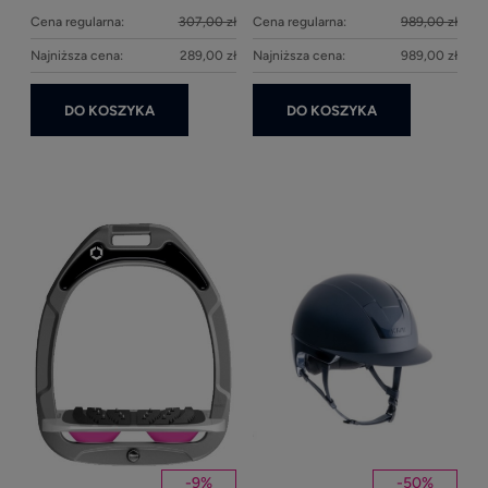
Cena regularna:
307,00 zł
Cena regularna:
989,00 zł
Najniższa cena:
289,00 zł
Najniższa cena:
989,00 zł
DO KOSZYKA
DO KOSZYKA
Ke
1
Kent
Well
-
9
%
-
50
%