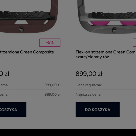
-
9
%
strzemiona Green Composite
Flex-on strzemiona Green Com
z
szare/ciemny róż
0 zł
899,00 zł
arna:
989,00 zł
Cena regularna:
cena:
989,00 zł
Najniższa cena:
KOSZYKA
DO KOSZYKA