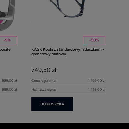
-
9
%
-
50
%
posite
KASK Kooki z standardowym daszkiem -
Kentucky nau
granatowy matowy
Pearls - Beig
749,50 zł
279,00 z
989,00 zł
Cena regularna:
1 499,00 zł
DO KOS
989,00 zł
Najniższa cena:
1 499,00 zł
DO KOSZYKA