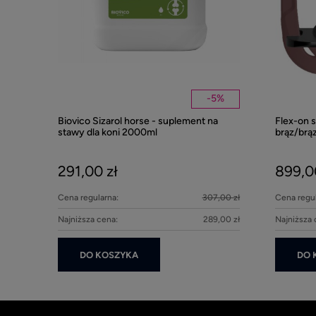
-
5
%
Biovico Sizarol horse - suplement na
Flex-on 
stawy dla koni 2000ml
brąz/brą
291,00 zł
899,0
Cena regularna:
307,00 zł
Cena regul
Najniższa cena:
289,00 zł
Najniższa 
DO KOSZYKA
DO 