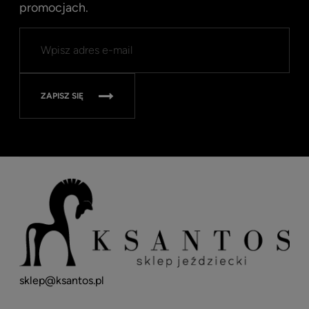
promocjach.
Kent
Well
Nav
315
ZAPISZ SIĘ
sklep@ksantos.pl