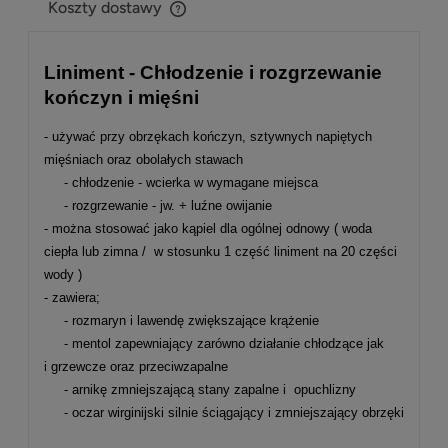
Koszty dostawy
Cena nie zawiera ewentualnych kosztów płatności
Liniment - Chłodzenie i rozgrzewanie
kończyn i mięśni
- używać przy obrzękach kończyn, sztywnych napiętych
mięśniach oraz obolałych stawach
- chłodzenie - wcierka w wymagane miejsca
- rozgrzewanie - jw. + luźne owijanie
- można stosować jako kąpiel dla ogólnej odnowy ( woda
ciepła lub zimna / w stosunku 1 część liniment na 20 części
wody )
- zawiera;
- rozmaryn i lawendę zwiększające krążenie
- mentol zapewniający zarówno działanie chłodzące jak
i grzewcze oraz przeciwzapalne
- arnikę zmniejszającą stany zapalne i opuchlizny
- oczar wirginijski silnie ściągający i zmniejszający obrzęki