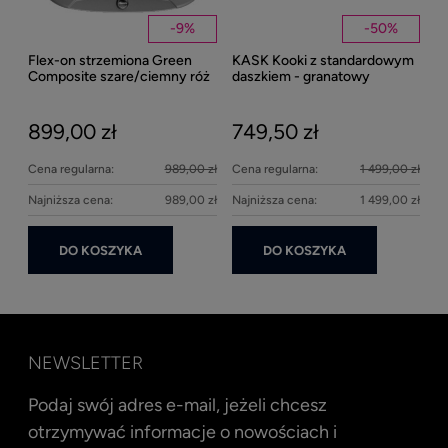
Well
-
9
%
-
50
%
Flex-on strzemiona Green
KASK Kooki z standardowym
27
Composite szare/ciemny róż
daszkiem - granatowy
matowy
899,00 zł
749,50 zł
Cena regularna:
989,00 zł
Cena regularna:
1 499,00 zł
Najniższa cena:
989,00 zł
Najniższa cena:
1 499,00 zł
DO KOSZYKA
DO KOSZYKA
NEWSLETTER
Podaj swój adres e-mail, jeżeli chcesz
otrzymywać informacje o nowościach i