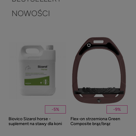
NOWOŚCI
-
5
%
-
9
%
Biovico Sizarol horse -
Flex-on strzemiona Green
Kent
suplement na stawy dla koni
Composite brąz/brąz
Well
2000ml
Bei