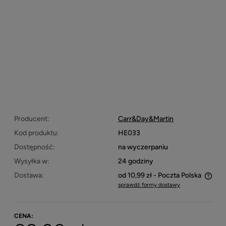
Producent:
Carr&Day&Martin
Kod produktu:
HE033
Dostępność:
na wyczerpaniu
Wysyłka w:
24 godziny
Dostawa:
od 10,99 zł
- Poczta Polska
sprawdź formy dostawy
Cena nie zawiera ewentualnych kosztów płatności
CENA: