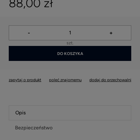
88,00 zł
-
+
szt.
DO KOSZYKA
zapytaj o produkt
poleć znajomemu
dodaj do przechowalni
Opis
Bezpieczeństwo