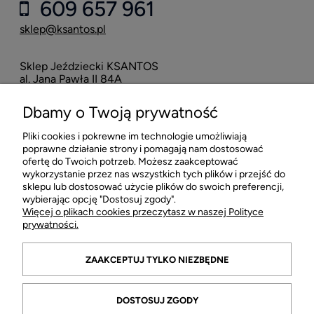
609 657 961
sklep@ksantos.pl
Sklep Jeździecki KSANTOS
Eska
al. Jana Pawła II 84A
neo
42-218 Częstochowa
Dbamy o Twoją prywatność
16
Pliki cookies i pokrewne im technologie umożliwiają
POMOC
poprawne działanie strony i pomagają nam dostosować
ofertę do Twoich potrzeb. Możesz zaakceptować
wykorzystanie przez nas wszystkich tych plików i przejść do
MOJE KONTO
sklepu lub dostosować użycie plików do swoich preferencji,
wybierając opcję "Dostosuj zgody".
Więcej o plikach cookies przeczytasz w naszej Polityce
PŁATNOŚCI I DOSTAWA
prywatności.
INFORMACJE
ZAAKCEPTUJ TYLKO NIEZBĘDNE
O FIRMIE
DOSTOSUJ ZGODY