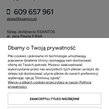
609 657 961
sklep@ksantos.pl
Sklep Jeździecki KSANTOS
Eska
al. Jana Pawła II 84A
neo
42-218 Częstochowa
Dbamy o Twoją prywatność
16
Pliki cookies i pokrewne im technologie umożliwiają
POMOC
poprawne działanie strony i pomagają nam dostosować
ofertę do Twoich potrzeb. Możesz zaakceptować
wykorzystanie przez nas wszystkich tych plików i przejść do
MOJE KONTO
sklepu lub dostosować użycie plików do swoich preferencji,
wybierając opcję "Dostosuj zgody".
Więcej o plikach cookies przeczytasz w naszej Polityce
PŁATNOŚCI I DOSTAWA
prywatności.
INFORMACJE
ZAAKCEPTUJ TYLKO NIEZBĘDNE