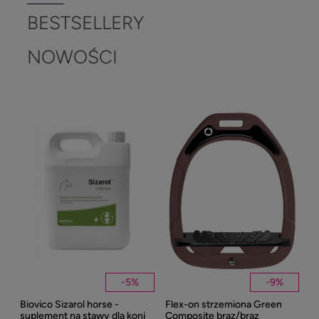
BESTSELLERY
NOWOŚCI
-
5
%
-
9
%
Biovico Sizarol horse -
Flex-on strzemiona Green
Kent
suplement na stawy dla koni
Composite brąz/brąz
Well