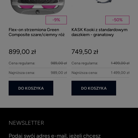
Kent
Well
-
9
%
-
50
%
Flex-on strzemiona Green
KASK Kooki z standardowym
27
Composite szare/ciemny róż
daszkiem - granatowy
matowy
899,00 zł
749,50 zł
Cena regularna:
989,00 zł
Cena regularna:
1 499,00 zł
Najniższa cena:
989,00 zł
Najniższa cena:
1 499,00 zł
DO KOSZYKA
DO KOSZYKA
NEWSLETTER
Podaj swój adres e-mail, jeżeli chcesz