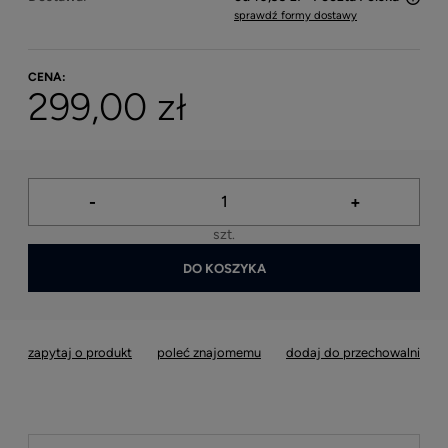
sprawdź formy dostawy
Cena nie zawiera ewentualnych kosztów płatności
CENA:
299,00 zł
-
+
szt.
DO KOSZYKA
zapytaj o produkt
poleć znajomemu
dodaj do przechowalni