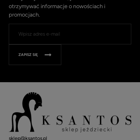
otrzymywać informacje o nowościach i
promocjach.
Kent
Well
Nav
315
ZAPISZ SIĘ
sklep@ksantos.pl