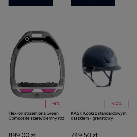
Ke
1
Kent
Well
-
9
%
-
50
%
Flex-on strzemiona Green
KASK Kooki z standardowym
27
Composite szare/ciemny róż
daszkiem - granatowy
matowy
899,00 zł
749,50 zł