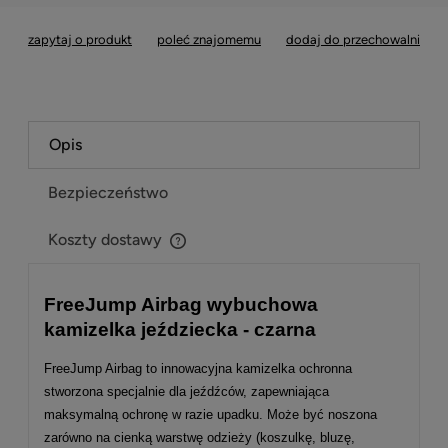
zapytaj o produkt
poleć znajomemu
dodaj do przechowalni
Opis
Bezpieczeństwo
Koszty dostawy
Cena nie zawiera ewentualnych kosztów płatności
FreeJump Airbag wybuchowa
kamizelka jeździecka - czarna
FreeJump Airbag to innowacyjna kamizelka ochronna
stworzona specjalnie dla jeźdźców, zapewniająca
maksymalną ochronę w razie upadku. Może być noszona
zarówno na cienką warstwę odzieży (koszulkę, bluzę,