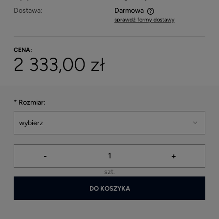
Dostawa:
Darmowa
sprawdź formy dostawy
Cena nie zawiera ewentualnych kosztów płatności
CENA:
2 333,00 zł
*
Rozmiar:
-
+
szt.
DO KOSZYKA
*
- Pole wymagane