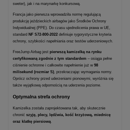
sweter), jak i na marynarkę konkursową.
Francja jako pierwsza wprowadziła normę regulującą
produkcję jeździeckich airbagów jako Środków Ochrony
Indywidualnej (PPE). Do czasu ujednolicenia prawa w UE,
standard
NF S72-800-2022
definiuje rygorystyczne kryteria
ochrony, szybkości napełniania oraz testów uderzeniowych.
FreeJump Airbag jest
pierwszą kamizelką na rynku
certyfikowaną zgodnie z tym standardem
– osiąga pełne
ciśnienie ochronne i całkowite napełnienie już w
98
milisekund (rozmiar S)
, przekraczając wymagania normy.
Oprócz ochrony przed uderzeniami pionowymi, wyróżnia się
także wyjątkową odpornością na uderzenia poziome.
Optymalna strefa ochrony
Kamizelka została zaprojektowana tak, aby skutecznie
chronić
szyję, plecy, lędźwia, kość krzyżową, miednicę
oraz klatkę piersiową
.