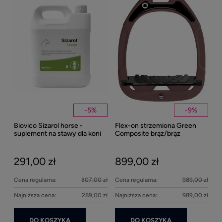
-
5
%
-
9
%
Biovico Sizarol horse -
Flex-on strzemiona Green
Kent
suplement na stawy dla koni
Composite brąz/brąz
Well
2000ml
Bei
291,00 zł
899,00 zł
27
Cena regularna:
307,00 zł
Cena regularna:
989,00 zł
Najniższa cena:
289,00 zł
Najniższa cena:
989,00 zł
DO KOSZYKA
DO KOSZYKA