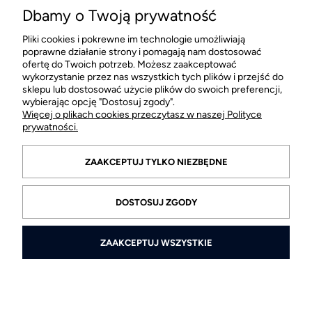
Dbamy o Twoją prywatność
16
Pliki cookies i pokrewne im technologie umożliwiają
POMOC
poprawne działanie strony i pomagają nam dostosować
ofertę do Twoich potrzeb. Możesz zaakceptować
wykorzystanie przez nas wszystkich tych plików i przejść do
MOJE KONTO
sklepu lub dostosować użycie plików do swoich preferencji,
wybierając opcję "Dostosuj zgody".
Więcej o plikach cookies przeczytasz w naszej Polityce
PŁATNOŚCI I DOSTAWA
prywatności.
INFORMACJE
ZAAKCEPTUJ TYLKO NIEZBĘDNE
O FIRMIE
DOSTOSUJ ZGODY
ZAAKCEPTUJ WSZYSTKIE