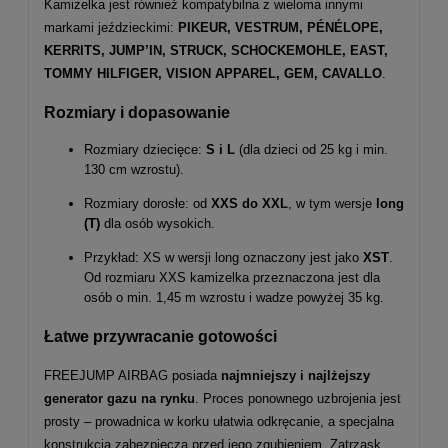
Kamizelka jest również kompatybilna z wieloma innymi
markami jeździeckimi:
PIKEUR, VESTRUM, PÉNÉLOPE,
KERRITS, JUMP’IN, STRUCK, SCHOCKEMOHLE, EAST,
TOMMY HILFIGER, VISION APPAREL, GEM, CAVALLO
.
Rozmiary i dopasowanie
Rozmiary dziecięce:
S i L
(dla dzieci od 25 kg i min.
130 cm wzrostu).
Rozmiary dorosłe: od
XXS do XXL
, w tym wersje
long
(T)
dla osób wysokich.
Przykład: XS w wersji long oznaczony jest jako
XST
.
Od rozmiaru XXS kamizelka przeznaczona jest dla
osób o min. 1,45 m wzrostu i wadze powyżej 35 kg.
Łatwe przywracanie gotowości
FREEJUMP AIRBAG posiada
najmniejszy i najlżejszy
generator gazu na rynku
. Proces ponownego uzbrojenia jest
prosty – prowadnica w korku ułatwia odkręcanie, a specjalna
konstrukcja zabezpiecza przed jego zgubieniem. Zatrzask