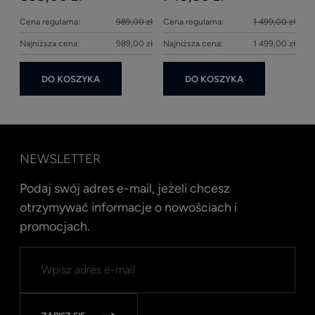
Cena regularna:
989,00 zł
Cena regularna:
1 499,00 zł
Najniższa cena:
989,00 zł
Najniższa cena:
1 499,00 zł
DO KOSZYKA
DO KOSZYKA
NEWSLETTER
Podaj swój adres e-mail, jeżeli chcesz
otrzymywać informacje o nowościach i
promocjach.
Kent
Well
Nav
315