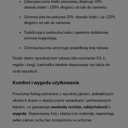
Zabezpieczenie klatki piersiowej obejmuje 24%
obwodu klatki i 100% długości od talii do ramienia.
Ochrona pleców pokrywa 20% obwodu klatki i aż 120%
długości od talii do ramienia.
Stabilizująca poduszka karku zapewnia dodatkową
ochronę kręgosłupa.
Ochrona boczna utrzymuje prawidłową linię tułowia.
Dzięki dwóm wysokościom tułowia (dla rozmiarów XS–L:
regular i long), kamizelka idealnie dopasowuje się także do
osób wysokich.
Komfort i wygoda użytkowania
FreeJump Airbag wykonano z wysokiej jakości, jedwabistych
włoskich tkanin z elastycznymi wstawkami i perforowanymi
bokami, co gwarantuje
swobodę ruchów, oddychalność i
wygodę
. Dopasowany krój i elastyczne materiały zapewniają
pełen zakres ruchu bez kompromisu w ochronie.