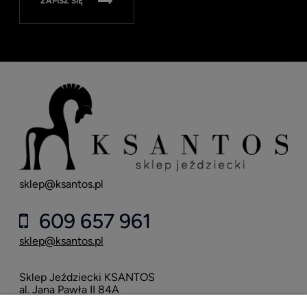
ZAPISZ SIĘ
sklep@ksantos.pl
609 657 961
sklep@ksantos.pl
Sklep Jeździecki KSANTOS
Eska
al. Jana Pawła II 84A
neo
42-218 Częstochowa