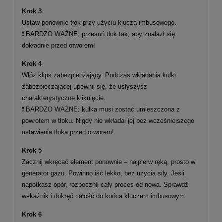
Krok 3
Ustaw ponownie tłok przy użyciu klucza imbusowego.
❗ BARDZO WAŻNE: przesuń tłok tak, aby znalazł się
dokładnie przed otworem!
Krok 4
Włóż klips zabezpieczający. Podczas wkładania kulki
zabezpieczającej upewnij się, że usłyszysz
charakterystyczne kliknięcie.
❗ BARDZO WAŻNE: kulka musi zostać umieszczona z
powrotem w tłoku. Nigdy nie wkładaj jej bez wcześniejszego
ustawienia tłoka przed otworem!
Krok 5
Zacznij wkręcać element ponownie – najpierw ręką, prosto w
generator gazu. Powinno iść lekko, bez użycia siły. Jeśli
napotkasz opór, rozpocznij cały proces od nowa. Sprawdź
wskaźnik i dokręć całość do końca kluczem imbusowym.
Krok 6