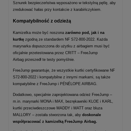
Sznurek bezpieczeństwa wyposażono w tekstylną pętlę, aby
zredukować hałas przy kontakcie z karabińczykiem.
Kompatybilność z odzieżą
Kamizelka może być noszona
zarówno pod, jak i na
kurtkę
zgodną ze standardem NF S72-800-2022. Każda
marynarka dopuszczona do użytku z airbagiem musi być
oficjalnie przetestowana przez CRITT – FreeJump
Airbag przeszedł te testy pomyślnie.
FreeJump gwarantuje, że wszystkie kurtki certyfikowane NF
S72-800-2022 i kompatybilne z innymi markami, są także
kompatybilne z FreeJump i PÉNÉLOPE AIRBAG.
Dodatkowo, specjalnie zaprojektowana odzież FreeJump –
m.in. marynarki MONA i MAX, bezrękawniki KLOE i KARL,
kurtki przeciwdeszczowe MADDY i MATT oraz bluza
MALLORY – została stworzona tak, aby
doskonale
współpracować z kamizelką FreeJump Airbag.