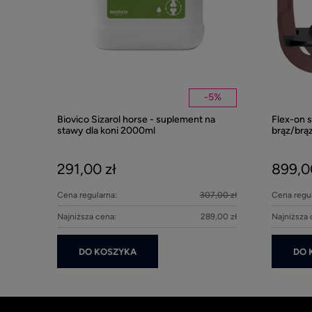
-
5
%
Biovico Sizarol horse - suplement na
Flex-on 
stawy dla koni 2000ml
brąz/brą
291,00 zł
899,0
Cena regularna:
307,00 zł
Cena regul
Najniższa cena:
289,00 zł
Najniższa 
DO KOSZYKA
DO 