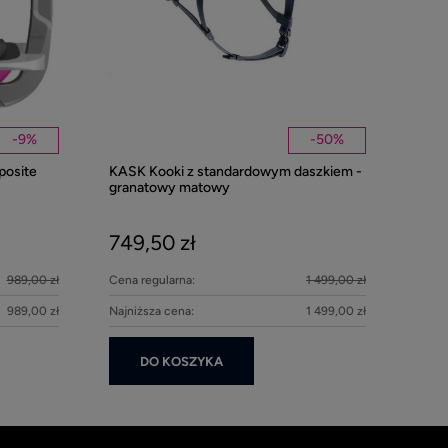
-
9
%
-
50
%
posite
KASK Kooki z standardowym daszkiem -
Kentucky nau
granatowy matowy
Pearls - Beig
749,50 zł
279,00 z
989,00 zł
Cena regularna:
1 499,00 zł
DO KOS
989,00 zł
Najniższa cena:
1 499,00 zł
DO KOSZYKA