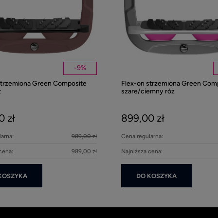
-
9
%
strzemiona Green Composite
Flex-on strzemiona Green Com
z
szare/ciemny róż
0 zł
899,00 zł
arna:
989,00 zł
Cena regularna:
cena:
989,00 zł
Najniższa cena:
KOSZYKA
DO KOSZYKA