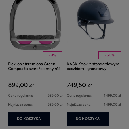
1
Kent
Well
-
9
%
-
50
%
Flex-on strzemiona Green
KASK Kooki z standardowym
27
Composite szare/ciemny róż
daszkiem - granatowy
matowy
899,00 zł
749,50 zł
Cena regularna:
989,00 zł
Cena regularna:
1 499,00 zł
Najniższa cena:
989,00 zł
Najniższa cena:
1 499,00 zł
DO KOSZYKA
DO KOSZYKA