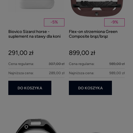
-
5
%
-
9
%
Biovico Sizarol horse -
Flex-on strzemiona Green
Kent
suplement na stawy dla koni
Composite brąz/brąz
Well
2000ml
Bei
291,00 zł
899,00 zł
27
Cena regularna:
307,00 zł
Cena regularna:
989,00 zł
Najniższa cena:
289,00 zł
Najniższa cena:
989,00 zł
DO KOSZYKA
DO KOSZYKA
Ke