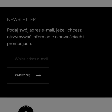
NEWSLETTER
Podaj swój adres e-mail, jeżeli chcesz
otrzymywać informacje o nowościach i
promocjach.
Kent
Well
Nav
315
ZAPISZ SIĘ