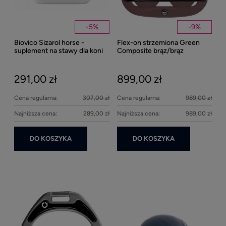
-
5
%
-
9
%
Biovico Sizarol horse -
Flex-on strzemiona Green
Kent
suplement na stawy dla koni
Composite brąz/brąz
Well
2000ml
Bei
291,00 zł
899,00 zł
27
Cena regularna:
307,00 zł
Cena regularna:
989,00 zł
Najniższa cena:
289,00 zł
Najniższa cena:
989,00 zł
DO KOSZYKA
DO KOSZYKA
Ke
1