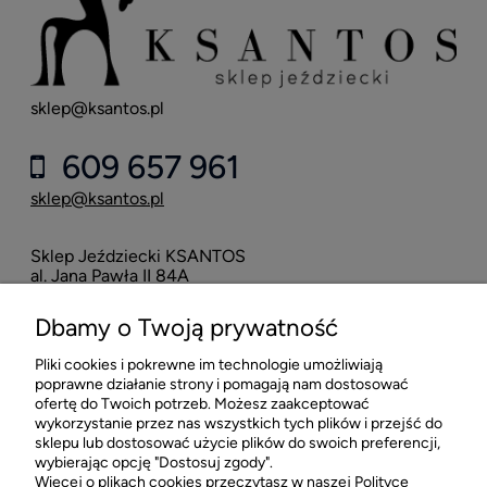
sklep@ksantos.pl
609 657 961
sklep@ksantos.pl
Sklep Jeździecki KSANTOS
Eska
al. Jana Pawła II 84A
neo
42-218 Częstochowa
Dbamy o Twoją prywatność
16
Pliki cookies i pokrewne im technologie umożliwiają
POMOC
poprawne działanie strony i pomagają nam dostosować
ofertę do Twoich potrzeb. Możesz zaakceptować
wykorzystanie przez nas wszystkich tych plików i przejść do
MOJE KONTO
sklepu lub dostosować użycie plików do swoich preferencji,
wybierając opcję "Dostosuj zgody".
Więcej o plikach cookies przeczytasz w naszej Polityce