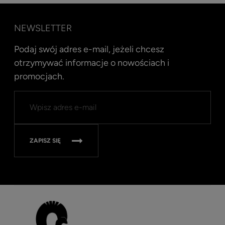
NEWSLETTER
Podaj swój adres e-mail, jeżeli chcesz
otrzymywać informacje o nowościach i
promocjach.
Kent
Well
Nav
315
ZAPISZ SIĘ