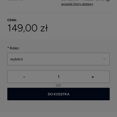
sprawdź formy dostawy
Cena nie zawiera ewentualnych kosztów płatności
CENA:
149,00 zł
*
Kolor:
-
+
szt.
DO KOSZYKA
*
- Pole wymagane