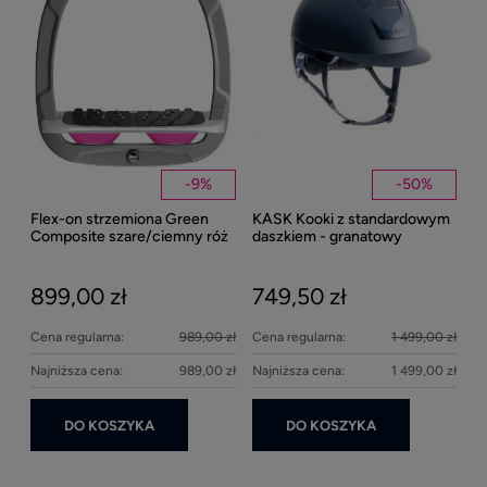
Kent
Well
-
9
%
-
50
%
Flex-on strzemiona Green
KASK Kooki z standardowym
27
Composite szare/ciemny róż
daszkiem - granatowy
matowy
899,00 zł
749,50 zł
Cena regularna:
989,00 zł
Cena regularna:
1 499,00 zł
Najniższa cena:
989,00 zł
Najniższa cena:
1 499,00 zł
DO KOSZYKA
DO KOSZYKA