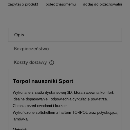
zapytaj o produkt
poleć znajomemu
dodaj do przechowalni
Opis
Bezpieczeństwo
Koszty dostawy
Cena nie zawiera ewentualnych kosztów płatności
Torpol nauszniki Sport
Wykonane z siatki dystansowej 3D, która zapewnia komfort,
idealne dopasowanie i odpowiednią cyrkulację powietrza.
Chronią przed owadami i kurzem.
Wykończone softshellem z haftem TORPOL oraz połyskującą
lamówką.
Materiał: