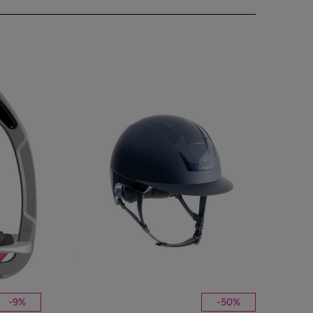
-
9
%
-
50
%