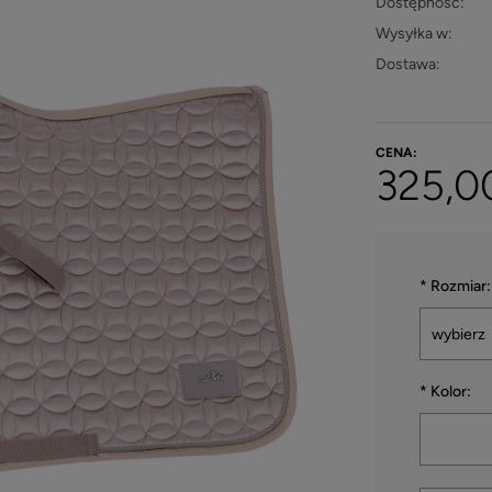
Dostępność:
Wysyłka w:
Dostawa:
Cena ni
płatnośc
CENA:
325,00
*
Rozmiar:
*
Kolor: