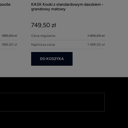
posite
KASK Kooki z standardowym daszkiem -
Kentucky nau
granatowy matowy
Pearls - Beig
749,50 zł
279,00 z
989,00 zł
Cena regularna:
1 499,00 zł
DO KOS
989,00 zł
Najniższa cena:
1 499,00 zł
DO KOSZYKA