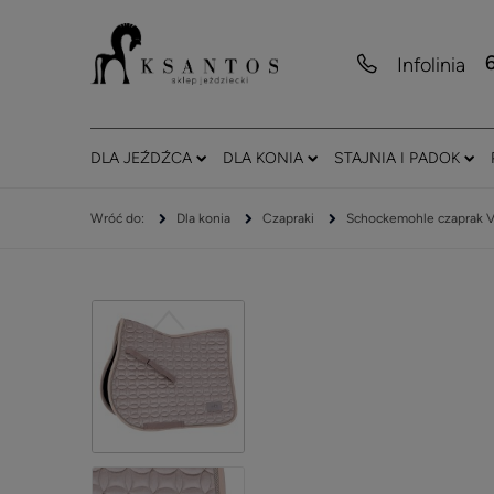
Infolinia
DLA JEŹDŹCA
DLA KONIA
STAJNIA I PADOK
Dla konia
Czapraki
Schockemohle czaprak V