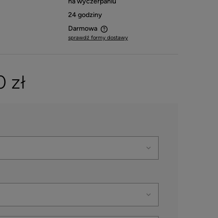
na wyczerpaniu
24 godziny
Darmowa
sprawdź formy dostawy
e zawiera ewentualnych kosztów
i
 zł