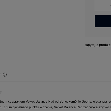
*
- Pole w
zapytaj o produkt
y
Cena nie zawiera ewentualnych kosztów
płatności
e
itnym czaprakiem Velvet Balance Pad od Schockemöhle Sports, elegancja je
. Z funkcjonalnego punktu widzenia, Velvet Balance Pad zachwyca szybko