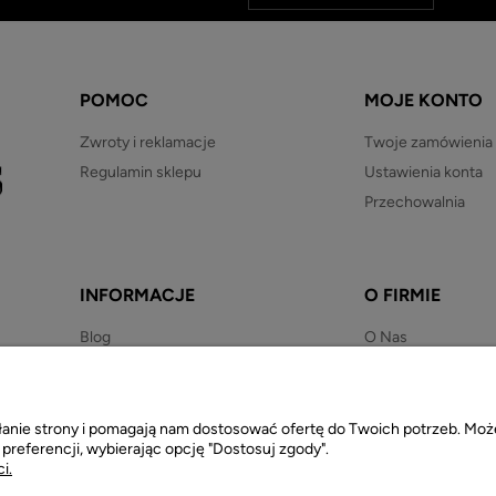
POMOC
MOJE KONTO
Zwroty i reklamacje
Twoje zamówienia
Regulamin sklepu
Ustawienia konta
Przechowalnia
INFORMACJE
O FIRMIE
Blog
O Nas
Newsletter
Kontakt
Regulaminy
Polityka prywatności
iałanie strony i pomagają nam dostosować ofertę do Twoich potrzeb. M
 preferencji, wybierając opcję "Dostosuj zgody".
i.