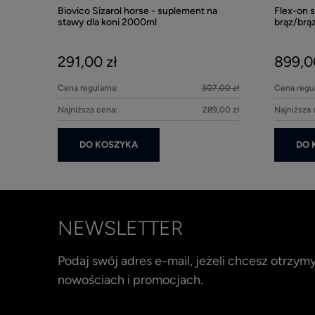
Biovico Sizarol horse - suplement na
Flex-on 
stawy dla koni 2000ml
brąz/brą
291,00 zł
899,0
Cena regularna:
307,00 zł
Cena regul
Najniższa cena:
289,00 zł
Najniższa 
DO KOSZYKA
DO 
NEWSLETTER
Podaj swój adres e-mail, jeżeli chcesz otrzy
nowościach i promocjach.