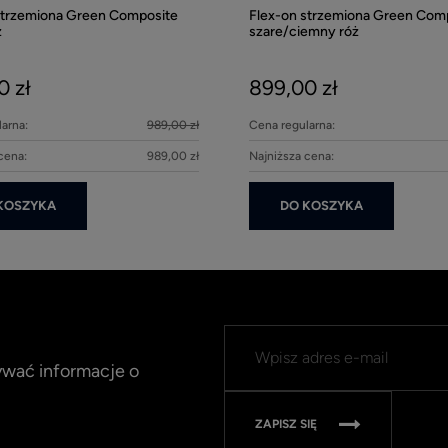
strzemiona Green Composite
Flex-on strzemiona Green Com
z
szare/ciemny róż
0 zł
899,00 zł
arna:
989,00 zł
Cena regularna:
cena:
989,00 zł
Najniższa cena:
KOSZYKA
DO KOSZYKA
mywać informacje o
ZAPISZ SIĘ