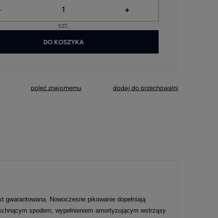
-
+
szt.
DO KOSZYKA
ymagane
poleć znajomemu
dodaj do przechowalni
st gwarantowana. Nowoczesne pikowanie dopełniają
 schnącym spodem, wypełnieniem amortyzującym wstrząsy