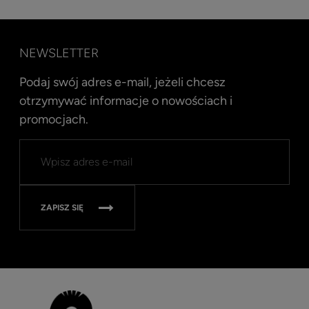
NEWSLETTER
Podaj swój adres e-mail, jeżeli chcesz
otrzymywać informacje o nowościach i
promocjach.
Kent
Well
Nav
315
ZAPISZ SIĘ