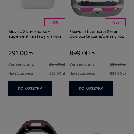
-
5
%
-
9
%
Biovico Sizarol horse -
Flex-on strzemiona Green
Kent
suplement na stawy dla koni
Composite szare/ciemny róż
Well
2000ml
Bei
291,00 zł
899,00 zł
27
Cena regularna:
307,00 zł
Cena regularna:
989,00 zł
Najniższa cena:
289,00 zł
Najniższa cena:
989,00 zł
DO KOSZYKA
DO KOSZYKA
Ke