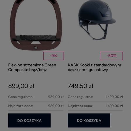
1
Kent
Well
-
9
%
-
50
%
Flex-on strzemiona Green
KASK Kooki z standardowym
27
Composite brąz/brąz
daszkiem - granatowy
matowy
899,00 zł
749,50 zł
Cena regularna:
989,00 zł
Cena regularna:
1 499,00 zł
Najniższa cena:
989,00 zł
Najniższa cena:
1 499,00 zł
DO KOSZYKA
DO KOSZYKA