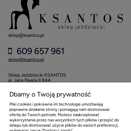
sklep@ksantos.pl
609 657 961
sklep@ksantos.pl
Sklep Jeździecki KSANTOS
Eska
al. Jana Pawła II 84A
neo
42-218 Częstochowa
Dbamy o Twoją prywatność
16
Pliki cookies i pokrewne im technologie umożliwiają
POMOC
poprawne działanie strony i pomagają nam dostosować
ofertę do Twoich potrzeb. Możesz zaakceptować
wykorzystanie przez nas wszystkich tych plików i przejść do
MOJE KONTO
sklepu lub dostosować użycie plików do swoich preferencji,
wybierając opcję "Dostosuj zgody".