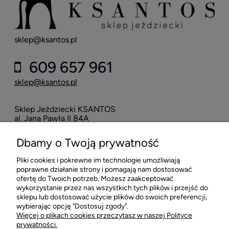
sklep@ksantos.pl
609 657 961
sklep@ksantos.pl
Sklep Jeździecki KSANTOS
Eska
al. Jana Pawła II 84A
neo
42-218 Częstochowa
Dbamy o Twoją prywatność
16
Pliki cookies i pokrewne im technologie umożliwiają
POMOC
poprawne działanie strony i pomagają nam dostosować
ofertę do Twoich potrzeb. Możesz zaakceptować
wykorzystanie przez nas wszystkich tych plików i przejść do
MOJE KONTO
sklepu lub dostosować użycie plików do swoich preferencji,
wybierając opcję "Dostosuj zgody".
Więcej o plikach cookies przeczytasz w naszej Polityce
PŁATNOŚCI I DOSTAWA
prywatności.