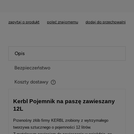
*
- Pole wymagane
zapytaj o produkt
poleć znajomemu
dodaj do przechowalni
Opis
Bezpieczeństwo
Koszty dostawy
Cena nie zawiera ewentualnych kosztów płatności
Kerbl Pojemnik na paszę zawieszany
12L
Przenośny żłób firmy KERBL zrobiony z wytrzymałego
tworzywa sztucznego o pojemności 12 litrów.