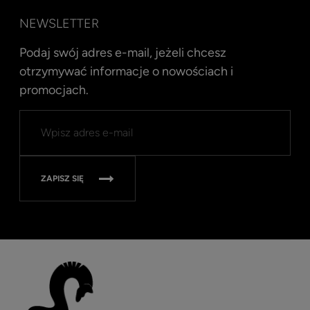
NEWSLETTER
Podaj swój adres e-mail, jeżeli chcesz
otrzymywać informacje o nowościach i
promocjach.
Kent
Well
Nav
315
ZAPISZ SIĘ