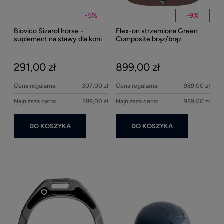
-
5
%
-
9
%
Biovico Sizarol horse -
Flex-on strzemiona Green
Kent
suplement na stawy dla koni
Composite brąz/brąz
Well
2000ml
Bei
291,00 zł
899,00 zł
27
Cena regularna:
307,00 zł
Cena regularna:
989,00 zł
Najniższa cena:
289,00 zł
Najniższa cena:
989,00 zł
DO KOSZYKA
DO KOSZYKA
Ke
1