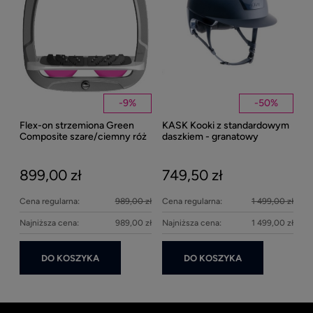
Kent
Well
-
9
%
-
50
%
Flex-on strzemiona Green
KASK Kooki z standardowym
27
Composite szare/ciemny róż
daszkiem - granatowy
matowy
899,00 zł
749,50 zł
Cena regularna:
989,00 zł
Cena regularna:
1 499,00 zł
Najniższa cena:
989,00 zł
Najniższa cena:
1 499,00 zł
DO KOSZYKA
DO KOSZYKA