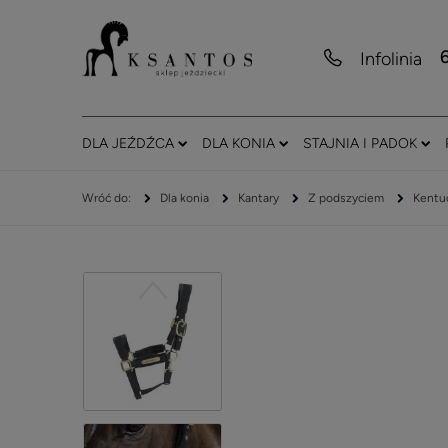
Infolinia
DLA JEŹDŹCA
DLA KONIA
STAJNIA I PADOK
Dla konia
Kantary
Z podszyciem
Kentuc