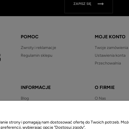
ZAPISZ SIĘ
POMOC
MOJE KONTO
Zwroty i reklamacje
Twoje zamówienia
Regulamin sklepu
Ustawienia konta
Przechowalnia
INFORMACJE
O FIRMIE
Blog
O Nas
Newsletter
Kontakt
Regulaminy
Polityka prywatności
iałanie strony i pomagają nam dostosować ofertę do Twoich potrzeb. M
 preferencji, wybierając opcję "Dostosuj zgody".