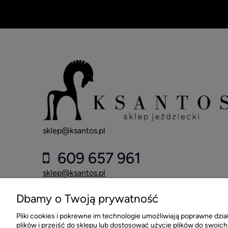
sklep@ksantos.pl
609 657 961
sklep@ksantos.pl
Dbamy o Twoją prywatność
Sklep Jeździecki KSANTOS
al. Jana Pawła II 84A
Pliki cookies i pokrewne im technologie umożliwiają poprawne dz
42-218 Częstochowa
plików i przejść do sklepu lub dostosować użycie plików do swoich