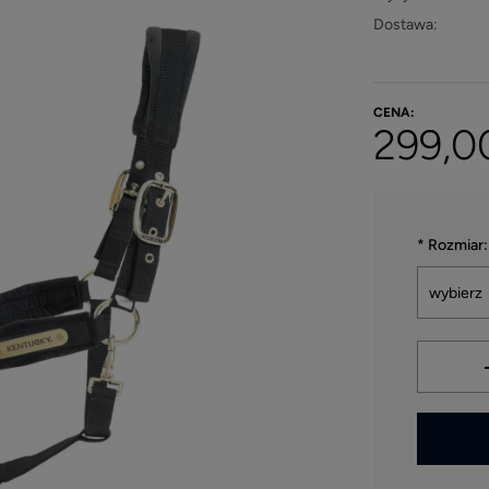
Dostawa:
CENA:
299,00
*
Rozmiar:
*
- Pole w