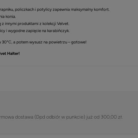
apniku, policzkach i potylicy zapewnia maksymalny komfort.
ia konia.
 z innymi produktami z kolekcji Velvet.
icy i wygodne zapięcie na karabińczyk.
 w 30°C, a potem wysusz na powietrzu – gotowe!
vet Halter!
rmowa dostawa (Dpd odbiór w punkcie) już od 300,00 zł.