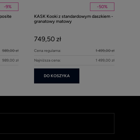
-
9
%
-
50
%
posite
KASK Kooki z standardowym daszkiem -
Kentucky nau
granatowy matowy
Pearls - Beig
749,50 zł
279,00 z
989,00 zł
Cena regularna:
1 499,00 zł
DO KOS
989,00 zł
Najniższa cena:
1 499,00 zł
DO KOSZYKA