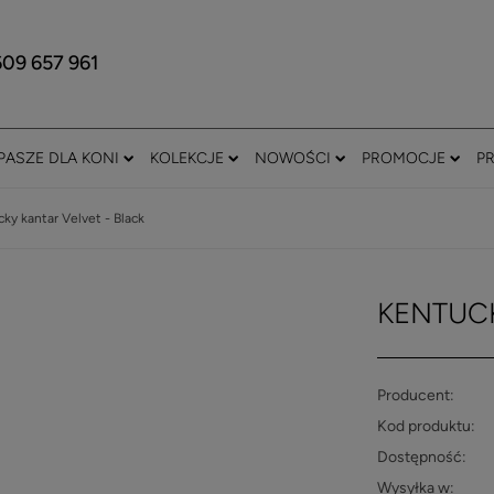
609 657 961
PASZE DLA KONI
KOLEKCJE
NOWOŚCI
PROMOCJE
P
ky kantar Velvet - Black
KENTUCK
Producent:
Kod produktu:
Dostępność:
Wysyłka w: