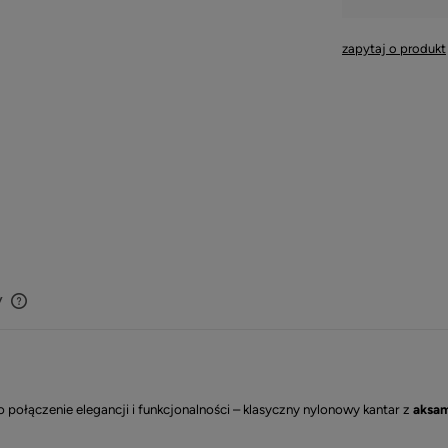
zapytaj o produkt
y
Cena nie zawiera ewentualnych kosztów
płatności
o połączenie elegancji i funkcjonalności – klasyczny nylonowy kantar z
aksam