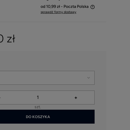
od 10,99 zł
- Poczta Polska
sprawdź formy dostawy
Cena nie zawiera ewentualnych kosztów
płatności
 zł
-
+
szt.
DO KOSZYKA
ymagane