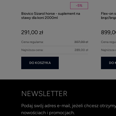
-
5
%
Biovico Sizarol horse - suplement na
Flex-on 
stawy dla koni 2000ml
brąz/brą
291,00 zł
899,0
Cena regularna:
307,00 zł
Cena regul
Najniższa cena:
289,00 zł
Najniższa 
DO KOSZYKA
DO 
NEWSLETTER
Podaj swój adres e-mail, jeżeli chcesz otrzy
nowościach i promocjach.