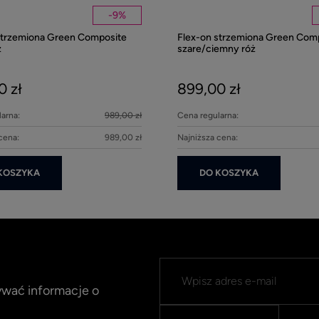
-
9
%
strzemiona Green Composite
Flex-on strzemiona Green Com
z
szare/ciemny róż
0 zł
899,00 zł
arna:
989,00 zł
Cena regularna:
cena:
989,00 zł
Najniższa cena:
KOSZYKA
DO KOSZYKA
mywać informacje o