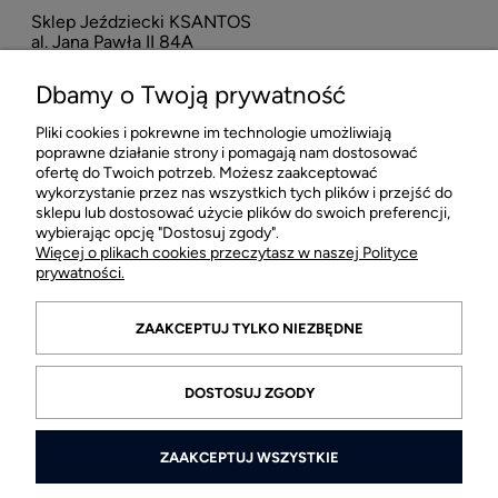
Sklep Jeździecki KSANTOS
Eska
al. Jana Pawła II 84A
neo
42-218 Częstochowa
Dbamy o Twoją prywatność
16
Pliki cookies i pokrewne im technologie umożliwiają
POMOC
poprawne działanie strony i pomagają nam dostosować
ofertę do Twoich potrzeb. Możesz zaakceptować
wykorzystanie przez nas wszystkich tych plików i przejść do
MOJE KONTO
sklepu lub dostosować użycie plików do swoich preferencji,
wybierając opcję "Dostosuj zgody".
Więcej o plikach cookies przeczytasz w naszej Polityce
PŁATNOŚCI I DOSTAWA
prywatności.
INFORMACJE
ZAAKCEPTUJ TYLKO NIEZBĘDNE
O FIRMIE
DOSTOSUJ ZGODY
ZAAKCEPTUJ WSZYSTKIE