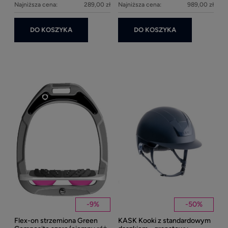
Najniższa cena:
289,00 zł
Najniższa cena:
989,00 zł
DO KOSZYKA
DO KOSZYKA
Ke
1
Kent
Well
-
9
%
-
50
%
Flex-on strzemiona Green
KASK Kooki z standardowym
27