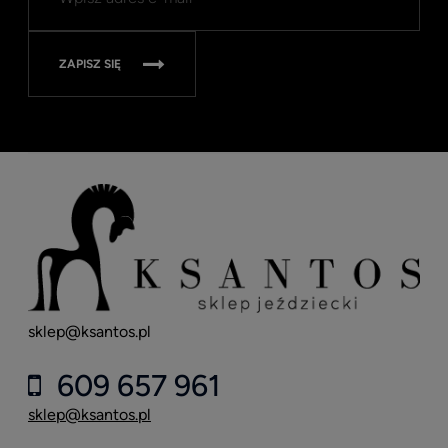
Nav
315
ZAPISZ SIĘ
sklep@ksantos.pl
609 657 961
sklep@ksantos.pl