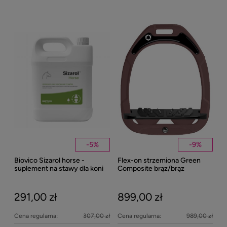
-
5
%
-
9
%
Biovico Sizarol horse -
Flex-on strzemiona Green
Kent
suplement na stawy dla koni
Composite brąz/brąz
Well
2000ml
Bei
291,00 zł
899,00 zł
27
Cena regularna:
307,00 zł
Cena regularna:
989,00 zł