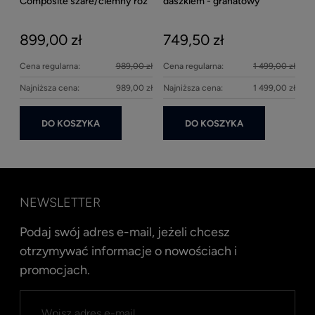
Composite szare/ciemny róż
daszkiem - granatowy
matowy
899,00 zł
749,50 zł
Cena regularna:
989,00 zł
Cena regularna:
1 499,00 zł
Najniższa cena:
989,00 zł
Najniższa cena:
1 499,00 zł
DO KOSZYKA
DO KOSZYKA
NEWSLETTER
Podaj swój adres e-mail, jeżeli chcesz
otrzymywać informacje o nowościach i
promocjach.
Kent
Well