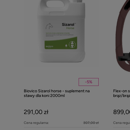
-
5
%
Biovico Sizarol horse - suplement na
Flex-on 
stawy dla koni 2000ml
brąz/brą
291,00 zł
899,0
Cena regularna:
307,00 zł
Cena regul