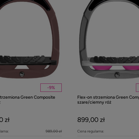
-
9
%
strzemiona Green Composite
Flex-on strzemiona Green Com
z
szare/ciemny róż
0 zł
899,00 zł
arna:
989,00 zł
Cena regularna: