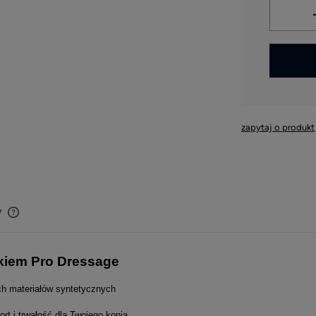
*
- Pole w
zapytaj o produkt
y
Cena nie zawiera ewentualnych kosztów
płatności
rkiem Pro Dressage
h materiałów syntetycznych
i trwałość dla Twojego konia