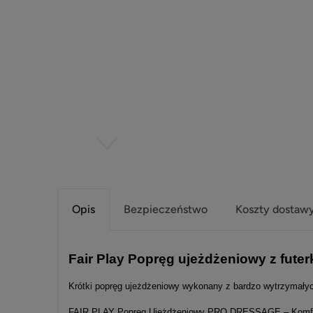
Opis
Bezpieczeństwo
Koszty dostaw
Fair Play Popręg ujeżdżeniowy z fute
Krótki popręg ujeżdżeniowy wykonany z bardzo
wytrzymałyc
FAIR PLAY Popręg Ujeżdżeniowy PRO DRESSAGE – Komfort 