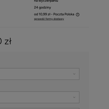
na wyczerpaniu
24 godziny
od 10,99 zł
- Poczta Polska
sprawdź formy dostawy
Cena nie zawiera ewentualnych kosztów
płatności
 zł