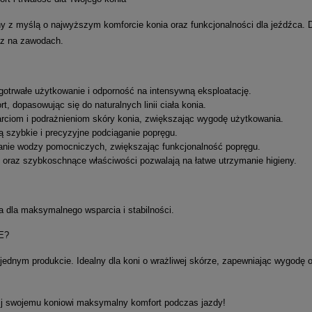
y z myślą o najwyższym komforcie konia oraz funkcjonalności dla jeźdźca.
raz na zawodach.
gotrwałe użytkowanie i odporność na intensywną eksploatację.
 dopasowując się do naturalnych linii ciała konia.
rciom i podrażnieniom skóry konia, zwiększając wygodę użytkowania.
ą szybkie i precyzyjne podciąganie popręgu.
nie wodzy pomocniczych, zwiększając funkcjonalność popręgu.
 oraz szybkoschnące właściwości pozwalają na łatwe utrzymanie higieny.
 dla maksymalnego wsparcia i stabilności.
E?
jednym produkcie. Idealny dla koni o wrażliwej skórze, zapewniając wygodę o
ij swojemu koniowi maksymalny komfort podczas jazdy!