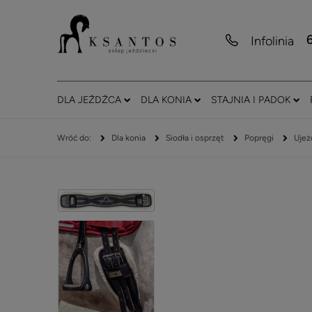
Infolinia
DLA JEŹDŹCA
DLA KONIA
STAJNIA I PADOK
Dla konia
Siodła i osprzęt
Popręgi
Ujeż