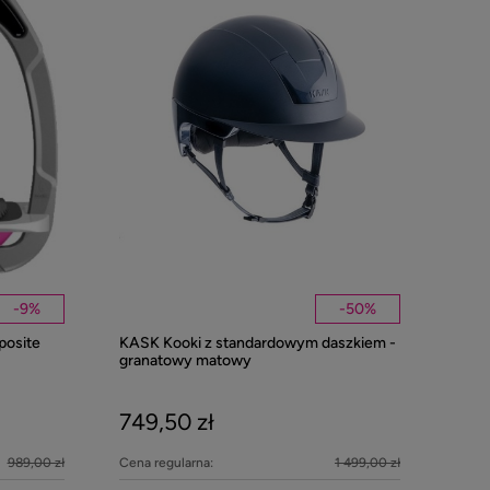
-
9
%
-
50
%
posite
KASK Kooki z standardowym daszkiem -
Kentucky nau
granatowy matowy
Pearls - Beig
749,50 zł
279,00 z
989,00 zł
Cena regularna:
1 499,00 zł
DO KOS