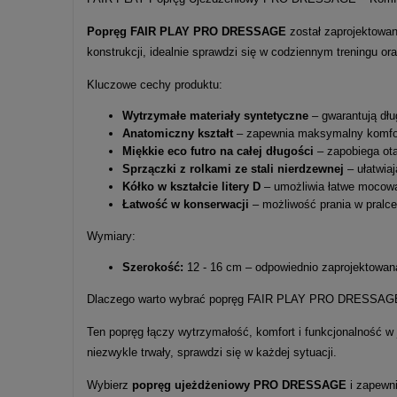
Popręg FAIR PLAY PRO DRESSAGE
został zaprojektowan
konstrukcji, idealnie sprawdzi się w codziennym treningu o
Kluczowe cechy produktu:
Wytrzymałe materiały syntetyczne
– gwarantują dłu
Anatomiczny kształt
– zapewnia maksymalny komfort,
Miękkie eco futro na całej długości
– zapobiega ota
Sprzączki z rolkami ze stali nierdzewnej
– ułatwiaj
Kółko w kształcie litery D
– umożliwia łatwe mocowa
Łatwość w konserwacji
– możliwość prania w pralce
Wymiary:
Szerokość:
12 - 16 cm – odpowiednio zaprojektowana
Dlaczego warto wybrać popręg FAIR PLAY PRO DRESSAG
Ten popręg łączy wytrzymałość, komfort i funkcjonalność w 
niezwykle trwały, sprawdzi się w każdej sytuacji.
Wybierz
popręg ujeżdżeniowy PRO DRESSAGE
i zapewn