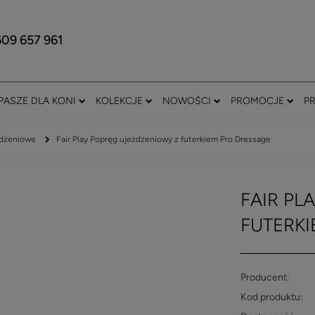
609 657 961
PASZE DLA KONI
KOLEKCJE
NOWOŚCI
PROMOCJE
P
dżeniowe
Fair Play Popręg ujeżdżeniowy z futerkiem Pro Dressage
FAIR PL
FUTERKI
Producent:
Kod produktu: