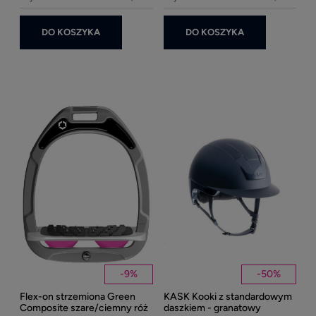
DO KOSZYKA
DO KOSZYKA
Ke
1
Kent
Well
-
9
%
-
50
%
Flex-on strzemiona Green
KASK Kooki z standardowym
27
Composite szare/ciemny róż
daszkiem - granatowy