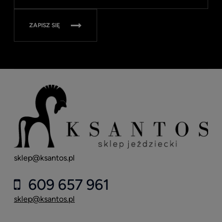
315
ZAPISZ SIĘ
sklep@ksantos.pl
609 657 961
sklep@ksantos.pl