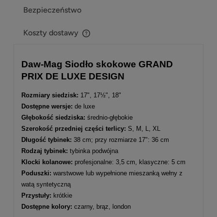
Bezpieczeństwo
Koszty dostawy
Cena nie zawiera ewentualnych kosztów płatności
Daw-Mag Siodło skokowe GRAND
PRIX DE LUXE DESIGN
Rozmiary siedzisk:
17", 17½", 18"
Dostępne wersje:
de luxe
Głębokość siedziska:
średnio-głębokie
Szerokość przedniej części terlicy:
S, M, L, XL
Długość tybinek:
38 cm; przy rozmiarze 17": 36 cm
Rodzaj tybinek:
tybinka podwójna
Klocki kolanowe:
profesjonalne: 3,5 cm, klasyczne: 5 cm
Poduszki:
warstwowe lub wypełnione mieszanką wełny z
watą syntetyczną
Przystuły:
krótkie
Dostępne kolory:
czarny, brąz, london