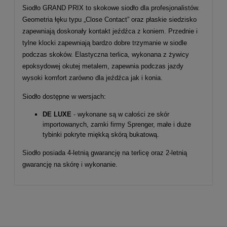
Siodło GRAND PRIX to skokowe siodło dla profesjonalistów.
Geometria łęku typu „Close Contact” oraz płaskie siedzisko
zapewniają doskonały kontakt jeźdźca z koniem. Przednie i
tylne klocki zapewniają bardzo dobre trzymanie w siodle
podczas skoków. Elastyczna terlica, wykonana z żywicy
epoksydowej okutej metalem, zapewnia podczas jazdy
wysoki komfort zarówno dla jeźdźca jak i konia.
Siodło dostępne w wersjach:
DE LUXE
- wykonane są w całości ze skór
importowanych, zamki firmy Sprenger, małe i duże
tybinki pokryte miękką skórą bukatową.
Siodło posiada 4-letnią gwarancję na terlicę oraz 2-letnią
gwarancję na skórę i wykonanie.