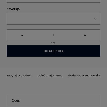
*
Wersja:
-
+
szt.
DO KOSZYKA
*
- Pole wymagane
zapytaj o produkt
poleć znajomemu
dodaj do przechowalni
Opis