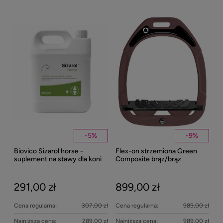
-
5
%
-
9
%
Biovico Sizarol horse -
Flex-on strzemiona Green
Kent
suplement na stawy dla koni
Composite brąz/brąz
Well
2000ml
Bei
291,00 zł
899,00 zł
27
Cena regularna:
307,00 zł
Cena regularna:
989,00 zł
Najniższa cena:
289,00 zł
Najniższa cena:
989,00 zł