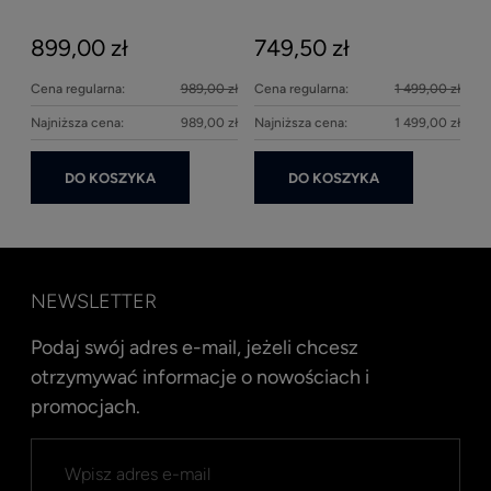
matowy
899,00 zł
749,50 zł
Cena regularna:
989,00 zł
Cena regularna:
1 499,00 zł
Najniższa cena:
989,00 zł
Najniższa cena:
1 499,00 zł
DO KOSZYKA
DO KOSZYKA
NEWSLETTER
Podaj swój adres e-mail, jeżeli chcesz
otrzymywać informacje o nowościach i
promocjach.
Kent
Well
Nav