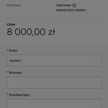
Dostawa:
Darmowa
sprawdź formy dostawy
Cena nie zawiera ewentualnych kosztów płatności
CENA:
8 000,00 zł
*
Kolor:
*
Rozmiar:
*
Rozstaw łęku: