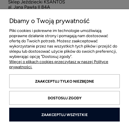
Sklep Jeździecki KSANTOS
Eska
al. Jana Pawła II 84A
neo
42-218 Częstochowa
Dbamy o Twoją prywatność
16
Pliki cookies i pokrewne im technologie umożliwiają
POMOC
poprawne działanie strony i pomagają nam dostosować
ofertę do Twoich potrzeb. Możesz zaakceptować
wykorzystanie przez nas wszystkich tych plików i przejść do
MOJE KONTO
sklepu lub dostosować użycie plików do swoich preferencji,
wybierając opcję "Dostosuj zgody".
Więcej o plikach cookies przeczytasz w naszej Polityce
PŁATNOŚCI I DOSTAWA
prywatności.
INFORMACJE
ZAAKCEPTUJ TYLKO NIEZBĘDNE
O FIRMIE
DOSTOSUJ ZGODY
ZAAKCEPTUJ WSZYSTKIE