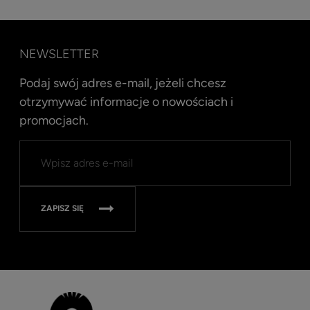
NEWSLETTER
Podaj swój adres e-mail, jeżeli chcesz
otrzymywać informacje o nowościach i
promocjach.
Kent
Well
Nav
315
ZAPISZ SIĘ