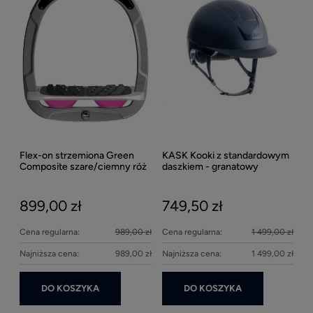
1
Kent
Well
Flex-on strzemiona Green
KASK Kooki z standardowym
27
Composite szare/ciemny róż
daszkiem - granatowy
matowy
899,00 zł
749,50 zł
Cena regularna:
989,00 zł
Cena regularna:
1 499,00 zł
Najniższa cena:
989,00 zł
Najniższa cena:
1 499,00 zł
DO KOSZYKA
DO KOSZYKA