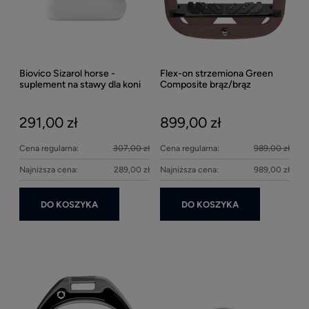
Biovico Sizarol horse -
Flex-on strzemiona Green
Kent
suplement na stawy dla koni
Composite brąz/brąz
Well
2000ml
Bei
291,00 zł
899,00 zł
27
Cena regularna:
307,00 zł
Cena regularna:
989,00 zł
Najniższa cena:
289,00 zł
Najniższa cena:
989,00 zł
DO KOSZYKA
DO KOSZYKA
Ke