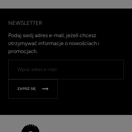
NEWSLETTER
Podaj swój adres e-mail, jeżeli chcesz
otrzymywać informacje o nowościach i
promocjach.
Kent
Well
Nav
315
ZAPISZ SIĘ