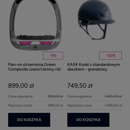
1
Kent
Well
-
9
%
-
50
%
Flex-on strzemiona Green
KASK Kooki z standardowym
27
Composite szare/ciemny róż
daszkiem - granatowy
matowy
899,00 zł
749,50 zł
Cena regularna:
989,00 zł
Cena regularna:
1 499,00 zł
Najniższa cena:
989,00 zł
Najniższa cena:
1 499,00 zł
DO KOSZYKA
DO KOSZYKA