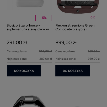
-
5
%
-
9
%
Biovico Sizarol horse -
Flex-on strzemiona Green
Kent
suplement na stawy dla koni
Composite brąz/brąz
Well
2000ml
Bei
291,00 zł
899,00 zł
27
Cena regularna:
307,00 zł
Cena regularna:
989,00 zł
Najniższa cena:
289,00 zł
Najniższa cena:
989,00 zł
DO KOSZYKA
DO KOSZYKA
Ke