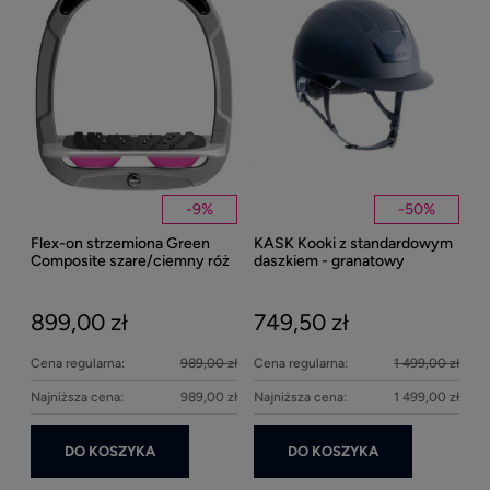
1
Kent
Well
-
9
%
-
50
%
Flex-on strzemiona Green
KASK Kooki z standardowym
27
Composite szare/ciemny róż
daszkiem - granatowy
matowy
899,00 zł
749,50 zł
Cena regularna:
989,00 zł
Cena regularna:
1 499,00 zł
Najniższa cena:
989,00 zł
Najniższa cena:
1 499,00 zł
DO KOSZYKA
DO KOSZYKA