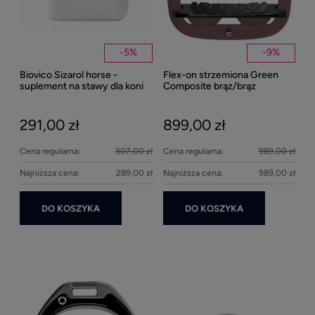
-
5
%
-
9
%
Biovico Sizarol horse -
Flex-on strzemiona Green
Kent
suplement na stawy dla koni
Composite brąz/brąz
Well
2000ml
Bei
291,00 zł
899,00 zł
27
Cena regularna:
307,00 zł
Cena regularna:
989,00 zł
Najniższa cena:
289,00 zł
Najniższa cena:
989,00 zł
DO KOSZYKA
DO KOSZYKA
Ke