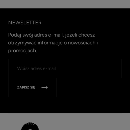
NEWSLETTER
Podaj swój adres e-mail, jeżeli chcesz
otrzymywać informacje o nowościach i
promocjach.
Kent
Well
Nav
315
ZAPISZ SIĘ