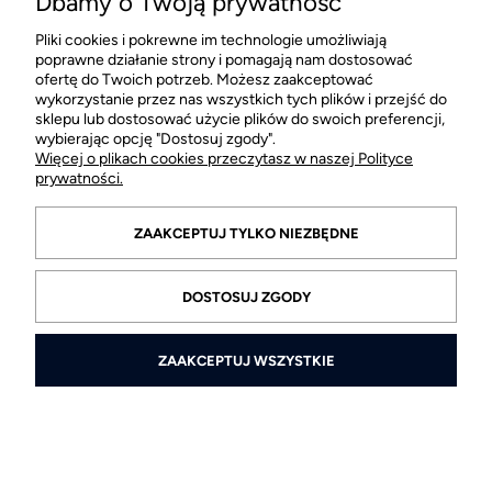
Dbamy o Twoją prywatność
Pliki cookies i pokrewne im technologie umożliwiają
MOJE KONTO
poprawne działanie strony i pomagają nam dostosować
ofertę do Twoich potrzeb. Możesz zaakceptować
wykorzystanie przez nas wszystkich tych plików i przejść do
PŁATNOŚCI I DOSTAWA
sklepu lub dostosować użycie plików do swoich preferencji,
wybierając opcję "Dostosuj zgody".
Więcej o plikach cookies przeczytasz w naszej Polityce
INFORMACJE
prywatności.
O FIRMIE
ZAAKCEPTUJ TYLKO NIEZBĘDNE
DOSTOSUJ ZGODY
ZAAKCEPTUJ WSZYSTKIE
© 2026 ksantos.pl. Wszelkie prawa zastrzeżone.
Styl graficzny ShopGadget.pl
Sklep internetowy Shoper.pl