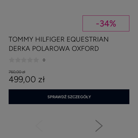
-
34
%
0
760,00 zł
159,
449,
499,00 zł
11
38
69,0
405,
50
20
SPRAWDŹ SZCZEGÓŁY