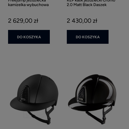
Freejump jeździecka
KEP kask jeździecki Cromo
kamizelka wybuchowa
2.0 Matt Black Daszek
ochronna Airvest Plume
Standard - Czarny Matowy
Tubeless
2 629,00 zł
2 430,00 zł
DO KOSZYKA
DO KOSZYKA