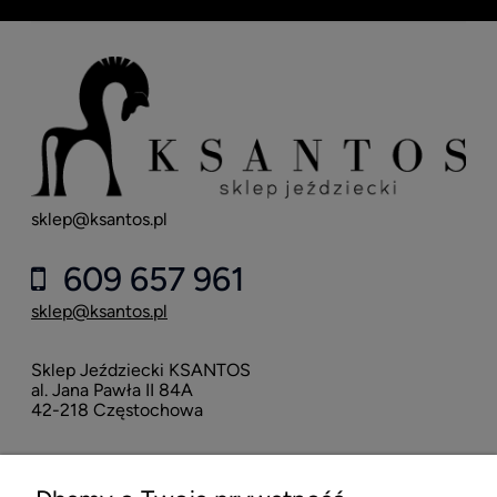
sklep@ksantos.pl
609 657 961
sklep@ksantos.pl
Sklep Jeździecki KSANTOS
al. Jana Pawła II 84A
42-218 Częstochowa
POMOC