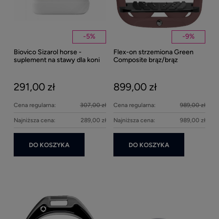
-
5
%
-
9
%
Biovico Sizarol horse -
Flex-on strzemiona Green
Kent
suplement na stawy dla koni
Composite brąz/brąz
Well
2000ml
Bei
291,00 zł
899,00 zł
27
Cena regularna:
307,00 zł
Cena regularna:
989,00 zł
Najniższa cena:
289,00 zł
Najniższa cena:
989,00 zł
DO KOSZYKA
DO KOSZYKA
Ke