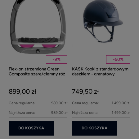
1
Kent
Well
-
9
%
-
50
%
Flex-on strzemiona Green
KASK Kooki z standardowym
27
Composite szare/ciemny róż
daszkiem - granatowy
matowy
899,00 zł
749,50 zł
Cena regularna:
989,00 zł
Cena regularna:
1 499,00 zł
Najniższa cena:
989,00 zł
Najniższa cena:
1 499,00 zł
DO KOSZYKA
DO KOSZYKA