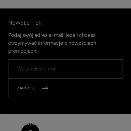
NEWSLETTER
Podaj swój adres e-mail, jeżeli chcesz
otrzymywać informacje o nowościach i
promocjach.
Kent
Well
Nav
315
ZAPISZ SIĘ