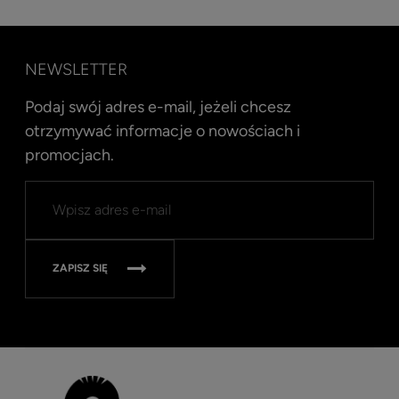
NEWSLETTER
Podaj swój adres e-mail, jeżeli chcesz
otrzymywać informacje o nowościach i
promocjach.
Kent
Well
Nav
315
ZAPISZ SIĘ