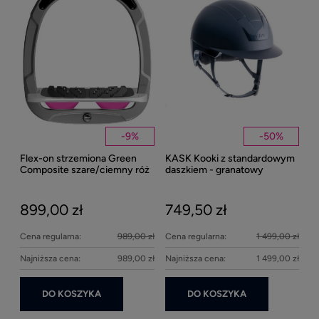
1
Kent
Well
-
9
%
-
50
%
Flex-on strzemiona Green
KASK Kooki z standardowym
27
Composite szare/ciemny róż
daszkiem - granatowy
matowy
899,00 zł
749,50 zł
Cena regularna:
989,00 zł
Cena regularna:
1 499,00 zł
Najniższa cena:
989,00 zł
Najniższa cena:
1 499,00 zł
DO KOSZYKA
DO KOSZYKA