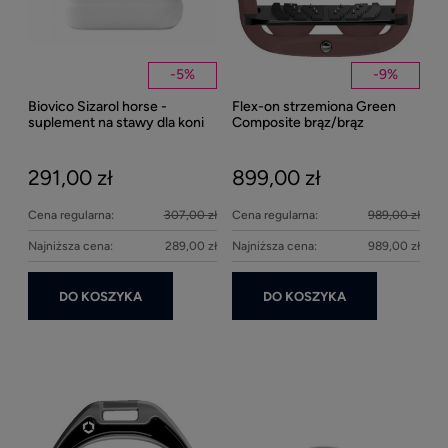
-
5
%
-
9
%
Biovico Sizarol horse -
Flex-on strzemiona Green
Kent
suplement na stawy dla koni
Composite brąz/brąz
Well
2000ml
Bei
291,00 zł
899,00 zł
27
Cena regularna:
307,00 zł
Cena regularna:
989,00 zł
Najniższa cena:
289,00 zł
Najniższa cena:
989,00 zł
DO KOSZYKA
DO KOSZYKA
Ke