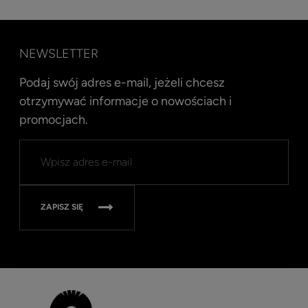
NEWSLETTER
Podaj swój adres e-mail, jeżeli chcesz
otrzymywać informacje o nowościach i
promocjach.
Kent
Well
Nav
315
ZAPISZ SIĘ