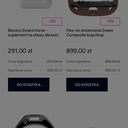
-
5
%
-
9
%
Biovico Sizarol horse -
Flex-on strzemiona Green
Kent
suplement na stawy dla koni
Composite brąz/brąz
Well
2000ml
Bei
291,00 zł
899,00 zł
27
Cena regularna:
307,00 zł
Cena regularna:
989,00 zł
Najniższa cena:
289,00 zł
Najniższa cena:
989,00 zł
DO KOSZYKA
DO KOSZYKA
Ke