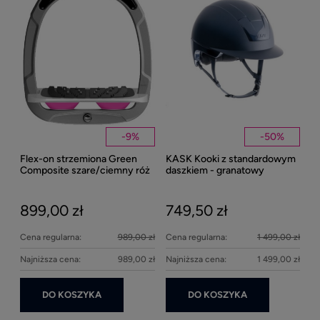
1
Kent
Well
-
9
%
-
50
%
Flex-on strzemiona Green
KASK Kooki z standardowym
27
Composite szare/ciemny róż
daszkiem - granatowy
matowy
899,00 zł
749,50 zł
Cena regularna:
989,00 zł
Cena regularna:
1 499,00 zł
Najniższa cena:
989,00 zł
Najniższa cena:
1 499,00 zł
DO KOSZYKA
DO KOSZYKA