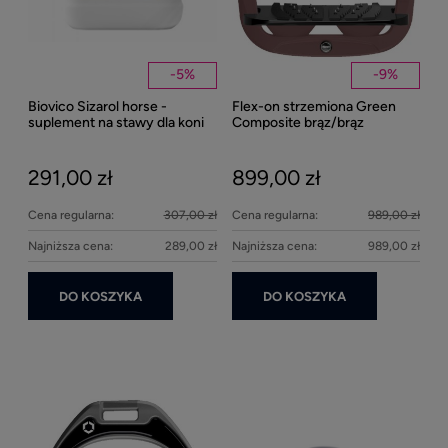
-
5
%
-
9
%
Biovico Sizarol horse -
Flex-on strzemiona Green
Kent
suplement na stawy dla koni
Composite brąz/brąz
Well
2000ml
Bei
291,00 zł
899,00 zł
27
Cena regularna:
307,00 zł
Cena regularna:
989,00 zł
Najniższa cena:
289,00 zł
Najniższa cena:
989,00 zł
DO KOSZYKA
DO KOSZYKA
Ke