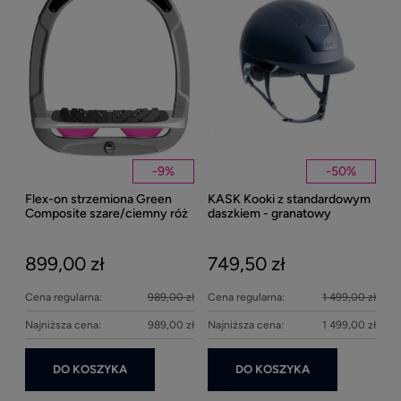
1
Kent
Well
-
9
%
-
50
%
Flex-on strzemiona Green
KASK Kooki z standardowym
27
Composite szare/ciemny róż
daszkiem - granatowy
matowy
899,00 zł
749,50 zł
Cena regularna:
989,00 zł
Cena regularna:
1 499,00 zł
Najniższa cena:
989,00 zł
Najniższa cena:
1 499,00 zł
DO KOSZYKA
DO KOSZYKA