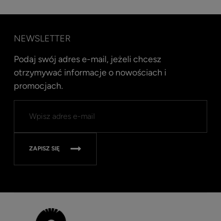
NEWSLETTER
Podaj swój adres e-mail, jeżeli chcesz
otrzymywać informacje o nowościach i
promocjach.
Kent
Well
Nav
315
ZAPISZ SIĘ