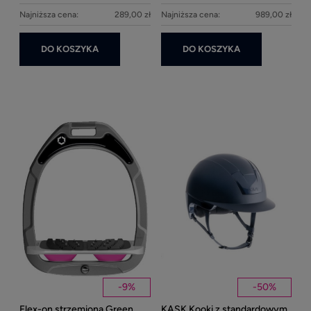
Najniższa cena:
289,00 zł
Najniższa cena:
989,00 zł
DO KOSZYKA
DO KOSZYKA
Ke
1
Kent
Well
-
9
%
-
50
%
Flex-on strzemiona Green
KASK Kooki z standardowym