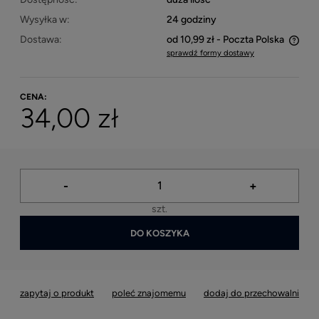
Wysyłka w:
24 godziny
Dostawa:
od 10,99 zł
- Poczta Polska
sprawdź formy dostawy
Cena nie zawiera ewentualnych kosztów płatności
CENA:
34,00 zł
-
+
szt.
DO KOSZYKA
zapytaj o produkt
poleć znajomemu
dodaj do przechowalni