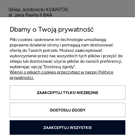
Sklep Jeździecki KSANTOS
Eska
al. Jana Pawła II 84A
neo
42-218 Częstochowa
Dbamy o Twoją prywatność
16
Pliki cookies i pokrewne im technologie umożliwiają
POMOC
poprawne działanie strony i pomagają nam dostosować
ofertę do Twoich potrzeb. Możesz zaakceptować
wykorzystanie przez nas wszystkich tych plików i przejść do
MOJE KONTO
sklepu lub dostosować użycie plików do swoich preferencji,
wybierając opcję "Dostosuj zgody".
Więcej o plikach cookies przeczytasz w naszej Polityce
PŁATNOŚCI I DOSTAWA
prywatności.
INFORMACJE
ZAAKCEPTUJ TYLKO NIEZBĘDNE
O FIRMIE
DOSTOSUJ ZGODY
ZAAKCEPTUJ WSZYSTKIE