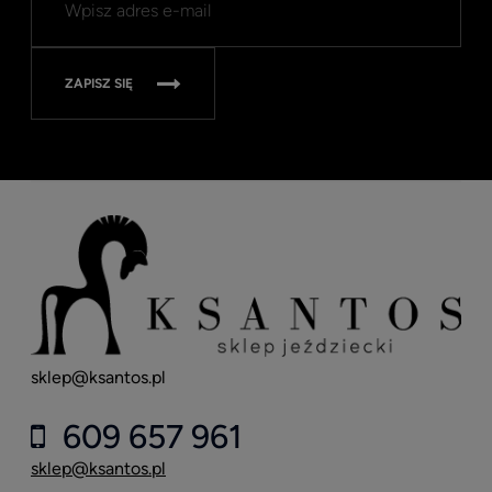
Well
Nav
315
ZAPISZ SIĘ
sklep@ksantos.pl
609 657 961
sklep@ksantos.pl