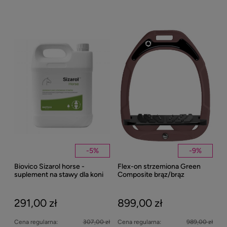
-
5
%
-
9
%
Biovico Sizarol horse -
Flex-on strzemiona Green
Kent
suplement na stawy dla koni
Composite brąz/brąz
Well
2000ml
Bei
291,00 zł
899,00 zł
27
Cena regularna:
307,00 zł
Cena regularna:
989,00 zł