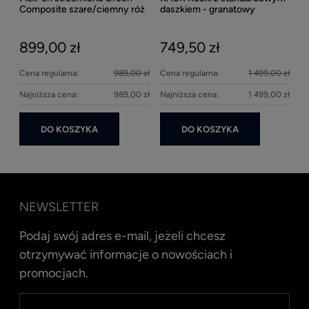
27
Composite szare/ciemny róż
daszkiem - granatowy
matowy
899,00 zł
749,50 zł
Cena regularna:
989,00 zł
Cena regularna:
1 499,00 zł
Najniższa cena:
989,00 zł
Najniższa cena:
1 499,00 zł
DO KOSZYKA
DO KOSZYKA
NEWSLETTER
Podaj swój adres e-mail, jeżeli chcesz
otrzymywać informacje o nowościach i
promocjach.
Kent