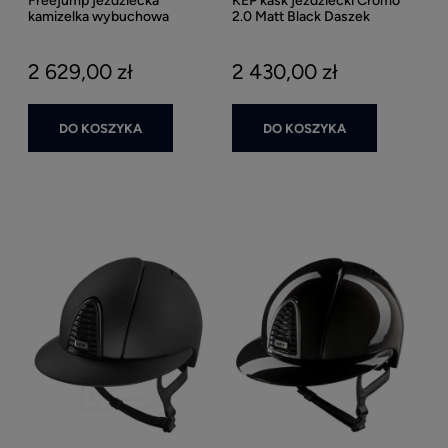
Freejump jeździecka
KEP kask jeździecki Cromo
kamizelka wybuchowa
2.0 Matt Black Daszek
ochronna Airvest Plume
Standard - Czarny Matowy
Tubeless
2 629,00 zł
2 430,00 zł
DO KOSZYKA
DO KOSZYKA