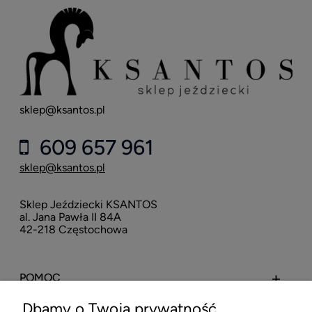
sklep@ksantos.pl
609 657 961
sklep@ksantos.pl
Sklep Jeździecki KSANTOS
al. Jana Pawła II 84A
42-218 Częstochowa
POMOC
Dbamy o Twoją prywatność