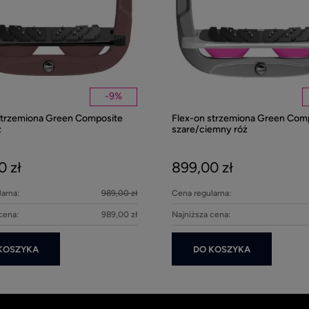
-
9
%
strzemiona Green Composite
Flex-on strzemiona Green Com
z
szare/ciemny róż
0 zł
899,00 zł
arna:
989,00 zł
Cena regularna:
cena:
989,00 zł
Najniższa cena:
KOSZYKA
DO KOSZYKA