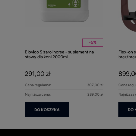
-
5
%
Biovico Sizarol horse - suplement na
Flex-on 
stawy dla koni 2000ml
brąz/brą
291,00 zł
899,0
Cena regularna:
307,00 zł
Cena regul
Najniższa cena:
289,00 zł
Najniższa 
DO KOSZYKA
DO 