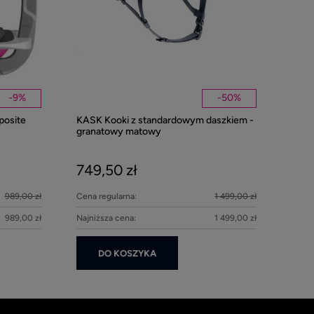
-
9
%
-
50
%
posite
KASK Kooki z standardowym daszkiem -
Kentucky nau
granatowy matowy
Pearls - Beig
749,50 zł
279,00 z
989,00 zł
Cena regularna:
1 499,00 zł
DO KOS
989,00 zł
Najniższa cena:
1 499,00 zł
DO KOSZYKA