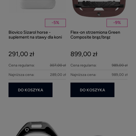
-
5
%
-
9
%
Biovico Sizarol horse -
Flex-on strzemiona Green
Kent
suplement na stawy dla koni
Composite brąz/brąz
Well
2000ml
Bei
291,00 zł
899,00 zł
27
Cena regularna:
307,00 zł
Cena regularna:
989,00 zł
Najniższa cena:
289,00 zł
Najniższa cena:
989,00 zł
DO KOSZYKA
DO KOSZYKA
Ke